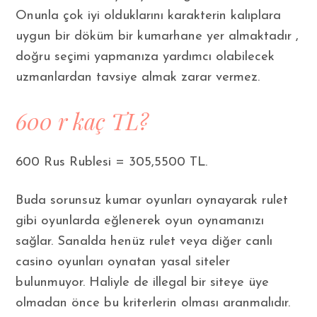
Onunla çok iyi olduklarını karakterin kalıplara
uygun bir döküm bir kumarhane yer almaktadır ,
doğru seçimi yapmanıza yardımcı olabilecek
uzmanlardan tavsiye almak zarar vermez.
600 r kaç TL?
600 Rus Rublesi = 305,5500 TL.
Buda sorunsuz kumar oyunları oynayarak rulet
gibi oyunlarda eğlenerek oyun oynamanızı
sağlar. Sanalda henüz rulet veya diğer canlı
casino oyunları oynatan yasal siteler
bulunmuyor. Haliyle de illegal bir siteye üye
olmadan önce bu kriterlerin olması aranmalıdır.