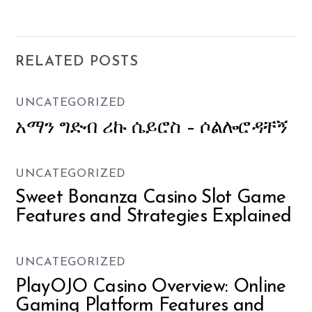
RELATED POSTS
UNCATEGORIZED
አማን ግድብ ሪኩ ሴይሮስ – ሶልሎሮዳቸኝ
UNCATEGORIZED
Sweet Bonanza Casino Slot Game
Features and Strategies Explained
UNCATEGORIZED
PlayOJO Casino Overview: Online
Gaming Platform Features and