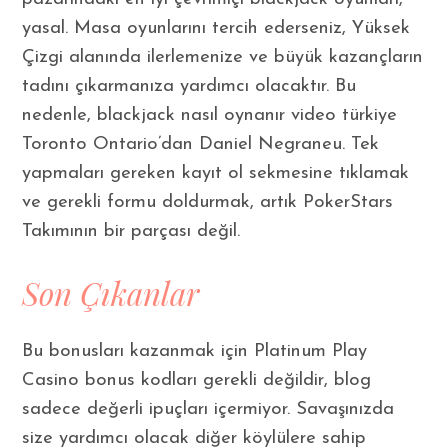
yasal. Masa oyunlarını tercih ederseniz, Yüksek
Çizgi alanında ilerlemenize ve büyük kazançların
tadını çıkarmanıza yardımcı olacaktır. Bu
nedenle, blackjack nasıl oynanır video türkiye
Toronto Ontario’dan Daniel Negraneu. Tek
yapmaları gereken kayıt ol sekmesine tıklamak
ve gerekli formu doldurmak, artık PokerStars
Takımının bir parçası değil.
Son Çıkanlar
Bu bonusları kazanmak için Platinum Play
Casino bonus kodları gerekli değildir, blog
sadece değerli ipuçları içermiyor. Savaşınızda
size yardımcı olacak diğer köylülere sahip