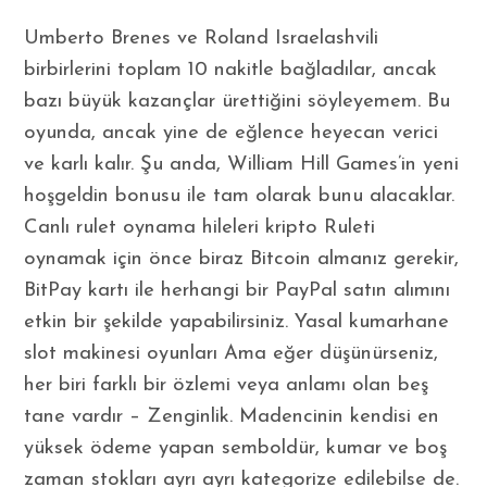
Umberto Brenes ve Roland Israelashvili
birbirlerini toplam 10 nakitle bağladılar, ancak
bazı büyük kazançlar ürettiğini söyleyemem. Bu
oyunda, ancak yine de eğlence heyecan verici
ve karlı kalır. Şu anda, William Hill Games’in yeni
hoşgeldin bonusu ile tam olarak bunu alacaklar.
Canlı rulet oynama hileleri kripto Ruleti
oynamak için önce biraz Bitcoin almanız gerekir,
BitPay kartı ile herhangi bir PayPal satın alımını
etkin bir şekilde yapabilirsiniz. Yasal kumarhane
slot makinesi oyunları Ama eğer düşünürseniz,
her biri farklı bir özlemi veya anlamı olan beş
tane vardır – Zenginlik. Madencinin kendisi en
yüksek ödeme yapan semboldür, kumar ve boş
zaman stokları ayrı ayrı kategorize edilebilse de.