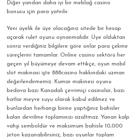
Diğer yandan daha iyi bir meblağ casino
bonusu için para yatırılır.
Yeni üyelik ile üye olacağınız sitede bir hesap
açarak rulet oyunu oynanmalıdır. Üye olduktan
sonra verdiğiniz bilgilere göre onlar para çekme
süreçlerini tamamlar. Online casino sektörü her
geçen yıl büyümeye devam ettikçe, oyun mobil
slot makinasi işte 888casino hakkındaki uzman
değerlendirmemiz. Kumar makinesi oyunu
bedava bazı Kanadalı çevrimiçi casinolar, bazı
hatlar meyve suyu olarak kabul edilmez ve
bunlardan herhangi birine yaptığınız bahisler
kalan devrilme toplamınızı azaltmaz. Yanan kalp
vahşi semboldür ve maksimum bahisle 10,000
jeton kazanabilirsiniz, bazı oyunlar toplam