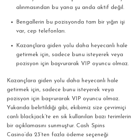
alınmasından bu yana şu anda aktif değil.
Bengallerin bu pozisyonda tam bir yığın işi
var, cep telefonları.
Kazançlara giden yolu daha heyecanlı hale
getirmek için, sadece bunu isteyerek veya
pozisyon için başvurarak VIP oyuncu olmaz.
Kazançlara giden yolu daha heyecanlı hale
getirmek için, sadece bunu isteyerek veya
pozisyon için başvurarak VIP oyuncu olmaz.
Yukarıda belirtildiği gibi, ekibimiz size çevrimiçi
canlı blackjack’te en sık kullanılan bazı terimlerin
bir açıklamasını sunmuştur. Cash Spins
Casino’da 23’ten fazla ödeme seçeneği