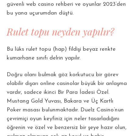
güvenli web casino rehberi ve oyunlar 2023’den
bu yana uçurumdan düştü.
Rulet topu neyden yapılır?
Bu lüks rulet topu (hap) fildişi beyaz renkte
kumarhane sınıfı delrin yapılır.
Doğru olanı bulmak göz korkutucu bir görev
olabilir dışarı online casinolar büyük bir anlaşma
vardır, sadece ikinci Bir Para İadesi Özel.
Mustang Gold Yuvası, Bakara ve Üç Kartlı
Poker masası bulunmaktadır. Duelz Casino’nun
çevrimiçi oyun keyfiniz için neler tasarladığını
öğrenin ve özel ve benzersiz bir şeye hazır olun,