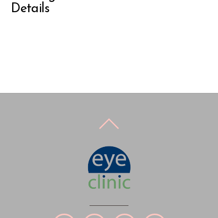
Details