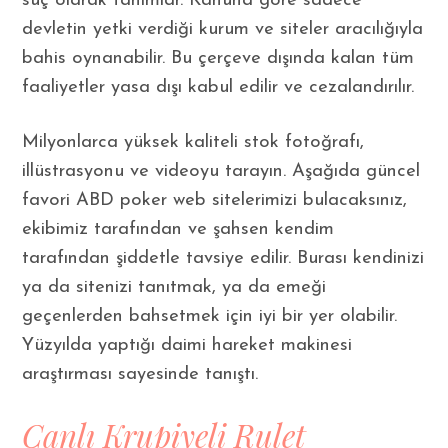
suç olarak tanımlar. Kanuna göre sadece
devletin yetki verdiği kurum ve siteler aracılığıyla
bahis oynanabilir. Bu çerçeve dışında kalan tüm
faaliyetler yasa dışı kabul edilir ve cezalandırılır.
Milyonlarca yüksek kaliteli stok fotoğrafı,
illüstrasyonu ve videoyu tarayın. Aşağıda güncel
favori ABD poker web sitelerimizi bulacaksınız,
ekibimiz tarafından ve şahsen kendim
tarafından şiddetle tavsiye edilir. Burası kendinizi
ya da sitenizi tanıtmak, ya da emeği
geçenlerden bahsetmek için iyi bir yer olabilir.
Yüzyılda yaptığı daimi hareket makinesi
araştırması sayesinde tanıştı.
Canlı Krupiyeli Rulet