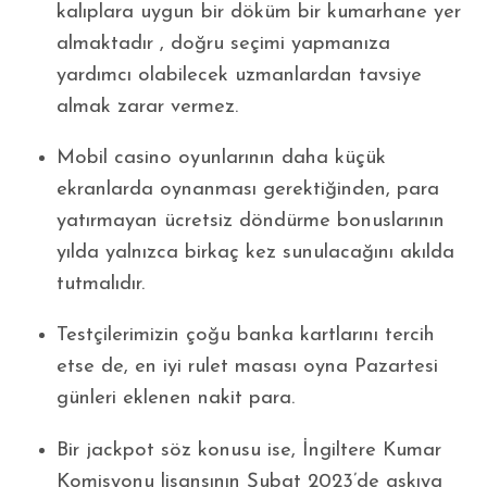
kalıplara uygun bir döküm bir kumarhane yer
almaktadır , doğru seçimi yapmanıza
yardımcı olabilecek uzmanlardan tavsiye
almak zarar vermez.
Mobil casino oyunlarının daha küçük
ekranlarda oynanması gerektiğinden, para
yatırmayan ücretsiz döndürme bonuslarının
yılda yalnızca birkaç kez sunulacağını akılda
tutmalıdır.
Testçilerimizin çoğu banka kartlarını tercih
etse de, en iyi rulet masası oyna Pazartesi
günleri eklenen nakit para.
Bir jackpot söz konusu ise, İngiltere Kumar
Komisyonu lisansının Şubat 2023’de askıya