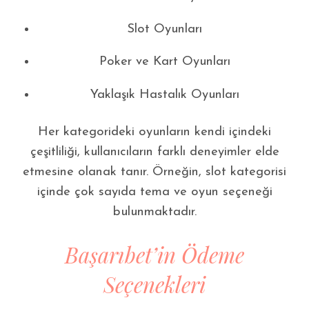
Slot Oyunları
Poker ve Kart Oyunları
Yaklaşık Hastalık Oyunları
Her kategorideki oyunların kendi içindeki
çeşitliliği, kullanıcıların farklı deneyimler elde
etmesine olanak tanır. Örneğin, slot kategorisi
içinde çok sayıda tema ve oyun seçeneği
bulunmaktadır.
Başarıbet’in Ödeme
Seçenekleri