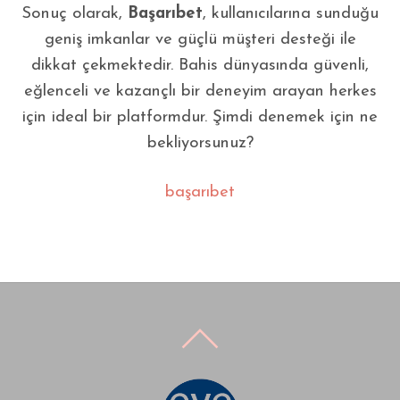
Sonuç olarak,
Başarıbet
, kullanıcılarına sunduğu
geniş imkanlar ve güçlü müşteri desteği ile
dikkat çekmektedir. Bahis dünyasında güvenli,
eğlenceli ve kazançlı bir deneyim arayan herkes
için ideal bir platformdur. Şimdi denemek için ne
bekliyorsunuz?
başarıbet