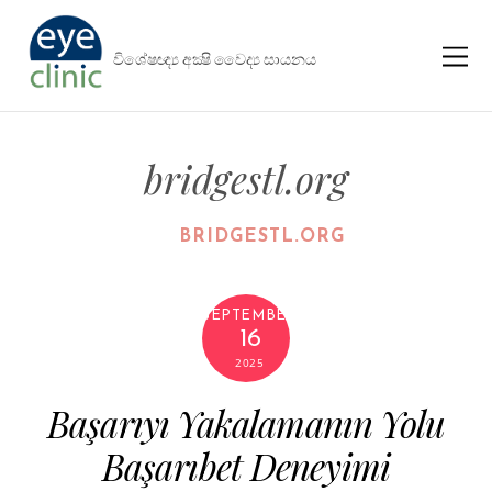
විශේෂඥ්‍ය අක්‍ෂි වෛද්‍ය සායනය
bridgestl.org
BRIDGESTL.ORG
SEPTEMBER
16
2025
Başarıyı Yakalamanın Yolu
Başarıbet Deneyimi