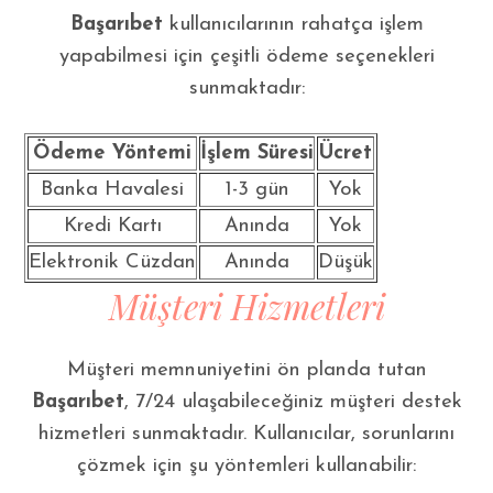
Başarıbet
kullanıcılarının rahatça işlem
yapabilmesi için çeşitli ödeme seçenekleri
sunmaktadır:
Ödeme Yöntemi
İşlem Süresi
Ücret
Banka Havalesi
1-3 gün
Yok
Kredi Kartı
Anında
Yok
Elektronik Cüzdan
Anında
Düşük
Müşteri Hizmetleri
Müşteri memnuniyetini ön planda tutan
Başarıbet
, 7/24 ulaşabileceğiniz müşteri destek
hizmetleri sunmaktadır. Kullanıcılar, sorunlarını
çözmek için şu yöntemleri kullanabilir: