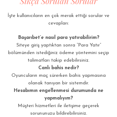
Sıkça Sorulan Sorular
İşte kullanıcıların en çok merak ettiği sorular ve
cevapları:
Başarıbet’e nasıl para yatırabilirim?
Siteye giriş yaptıktan sonra “Para Yatır”
bölümünden istediğiniz ödeme yöntemini seçip
talimatları takip edebilirsiniz.
Canlı bahis nedir?
Oyuncuların maç sürerken bahis yapmasına
olanak tanıyan bir sistemdir.
Hesabımın engellenmesi durumunda ne
yapmalıyım?
Müşteri hizmetleri ile iletişime geçerek
sorununuzu bildirebilirsiniz.