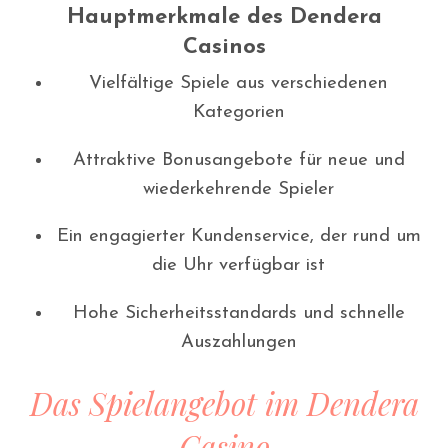
Hauptmerkmale des Dendera
Casinos
Vielfältige Spiele aus verschiedenen
Kategorien
Attraktive Bonusangebote für neue und
wiederkehrende Spieler
Ein engagierter Kundenservice, der rund um
die Uhr verfügbar ist
Hohe Sicherheitsstandards und schnelle
Auszahlungen
Das Spielangebot im Dendera
Casino