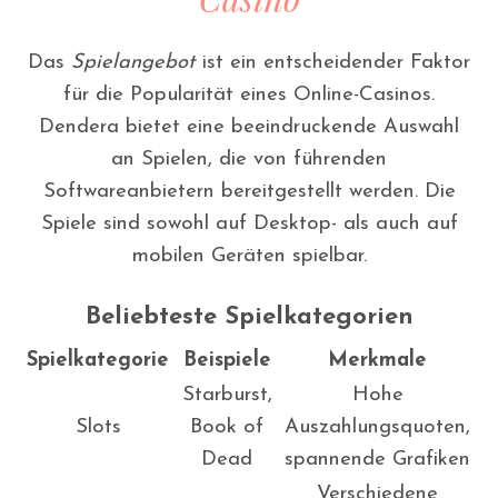
Das
Spielangebot
ist ein entscheidender Faktor
für die Popularität eines Online-Casinos.
Dendera bietet eine beeindruckende Auswahl
an Spielen, die von führenden
Softwareanbietern bereitgestellt werden. Die
Spiele sind sowohl auf Desktop- als auch auf
mobilen Geräten spielbar.
Beliebteste Spielkategorien
Spielkategorie
Beispiele
Merkmale
Starburst,
Hohe
Slots
Book of
Auszahlungsquoten,
Dead
spannende Grafiken
Verschiedene