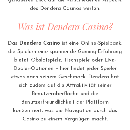
genaueren Blick auf die verschiedenen Aspekte
des Dendera Casinos werfen.
Was ist Dendera Casino?
Das
Dendera Casino
ist eine Online-Spielbank,
die Spielern eine spannende Gaming-Erfahrung
bietet. Obslotspiele, Tischspiele oder Live-
Dealer-Optionen – hier findet jeder Spieler
etwas nach seinem Geschmack. Dendera hat
sich zudem auf die Attraktivität seiner
Benutzeroberfläche und die
Benutzerfreundlichkeit der Plattform
konzentriert, was die Navigation durch das
Casino zu einem Vergnügen macht.