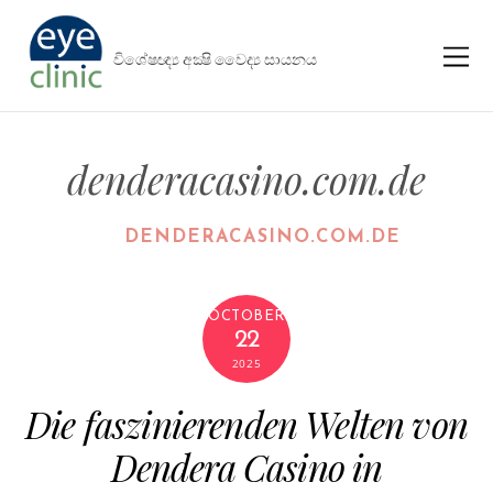
විශේෂඥ්‍ය අක්‍ෂි වෛද්‍ය සායනය
denderacasino.com.de
DENDERACASINO.COM.DE
OCTOBER
22
2025
Die faszinierenden Welten von
Dendera Casino in