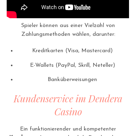
Spieler können aus einer Vielzahl von
Zahlungsmethoden wählen, darunter:
Kreditkarten (Visa, Mastercard)
E-Wallets (PayPal, Skrill, Neteller)
Banküberweisungen
Kundenservice im Dendera
Casino
Ein funktionierender und kompetenter