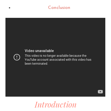
Conclusion
Introduction