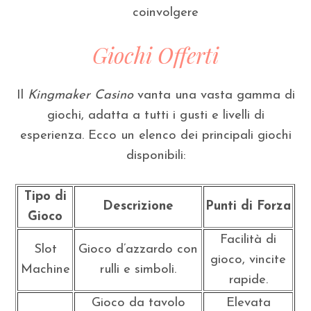
coinvolgere
Giochi Offerti
Il
Kingmaker Casino
vanta una vasta gamma di
giochi, adatta a tutti i gusti e livelli di
esperienza. Ecco un elenco dei principali giochi
disponibili:
Tipo di
Descrizione
Punti di Forza
Gioco
Facilità di
Slot
Gioco d’azzardo con
gioco, vincite
Machine
rulli e simboli.
rapide.
Gioco da tavolo
Elevata