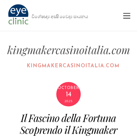
විශේෂඥ්‍ය අක්‍ෂි වෛද්‍ය සායනය
kingmakercasinoitalia.com
KINGMAKERCASINOITALIA.COM
OCTOBER
14
2025
Il Fascino della Fortuna
Scoprendo il Kingmaker