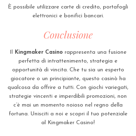
È possibile utilizzare carte di credito, portafogli
elettronici e bonifici bancari.
Conclusione
Il
Kingmaker Casino
rappresenta una fusione
perfetta di intrattenimento, strategia e
opportunità di vincita. Che tu sia un esperto
giocatore o un principiante, questo casinò ha
qualcosa da offrire a tutti. Con giochi variegati,
strategie vincenti e imperdibili promozioni, non
c’è mai un momento noioso nel regno della
fortuna. Unisciti a noi e scopri il tuo potenziale
al Kingmaker Casino!