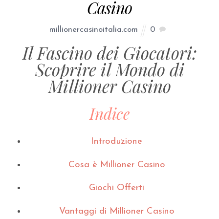
Casino
millionercasinoitalia.com
0
Il Fascino dei Giocatori:
Scoprire il Mondo di
Millioner Casino
Indice
Introduzione
Cosa è Millioner Casino
Giochi Offerti
Vantaggi di Millioner Casino