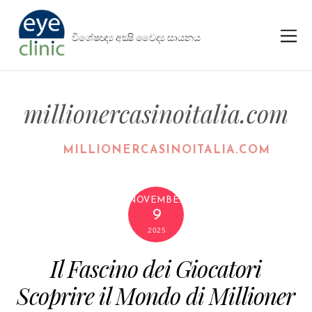
විශේෂඥ්‍ය අක්‍ෂි වෛද්‍ය සායනය
millionercasinoitalia.com
MILLIONERCASINOITALIA.COM
NOVEMBER
9
2025
Il Fascino dei Giocatori
Scoprire il Mondo di Millioner