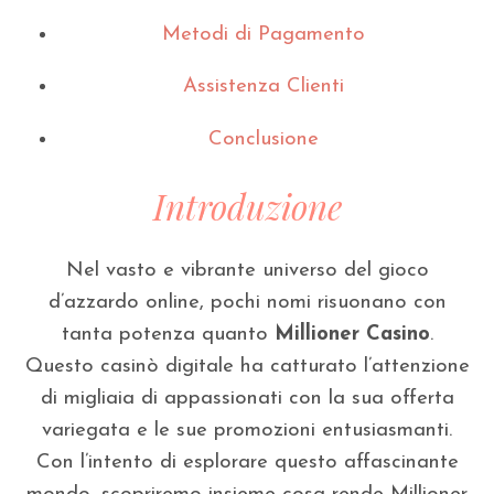
Metodi di Pagamento
Assistenza Clienti
Conclusione
Introduzione
Nel vasto e vibrante universo del gioco
d’azzardo online, pochi nomi risuonano con
tanta potenza quanto
Millioner Casino
.
Questo casinò digitale ha catturato l’attenzione
di migliaia di appassionati con la sua offerta
variegata e le sue promozioni entusiasmanti.
Con l’intento di esplorare questo affascinante