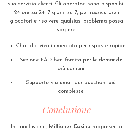
suo servizio clienti. Gli operatori sono disponibili
24 ore su 24, 7 giorni su 7, per rassicurare i
giocatori e risolvere qualsiasi problema possa
sorgere:
Chat dal vivo immediata per risposte rapide
Sezione FAQ ben fornita per le domande
più comuni
Supporto via email per questioni più
complesse
Conclusione
In conclusione,
Millioner Casino
rappresenta