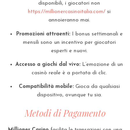
disponibili, i giocatori non
https://millionercasinoitalia.com/
si
annoieranno mai.
Promozioni attraenti:
I bonus settimanali e
mensili sono un incentivo per giocatori
esperti e nuovi.
Accesso a giochi dal vivo:
L’emozione di un
casinò reale è a portata di clic.
Compatibilità mobile:
Gioca da qualsiasi
dispositivo, ovunque tu sia.
Metodi di Pagamento
Millioner Casino
facilita le transazioni con una