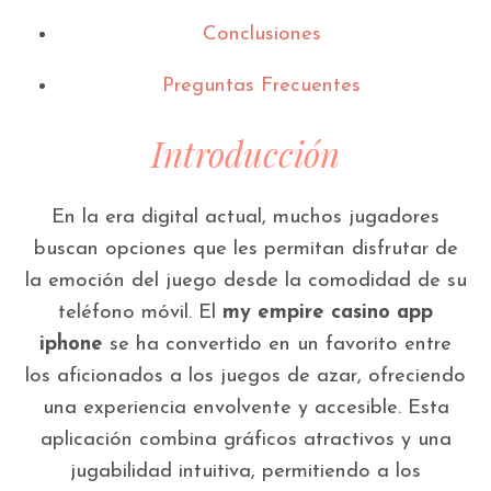
Conclusiones
Preguntas Frecuentes
Introducción
En la era digital actual, muchos jugadores
buscan opciones que les permitan disfrutar de
la emoción del juego desde la comodidad de su
teléfono móvil. El
my empire casino app
iphone
se ha convertido en un favorito entre
los aficionados a los juegos de azar, ofreciendo
una experiencia envolvente y accesible. Esta
aplicación combina gráficos atractivos y una
jugabilidad intuitiva, permitiendo a los