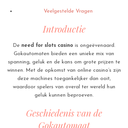
Veelgestelde Vragen
Introductie
De
need for slots casino
is ongeëvenaard.
Gokautomaten bieden een unieke mix van
spanning, geluk en de kans om grote prijzen te
winnen. Met de opkomst van online casino’s zijn
deze machines toegankelijker dan ooit,
waardoor spelers van overal ter wereld hun
geluk kunnen beproeven.
Geschiedenis van de
Gokautomaat