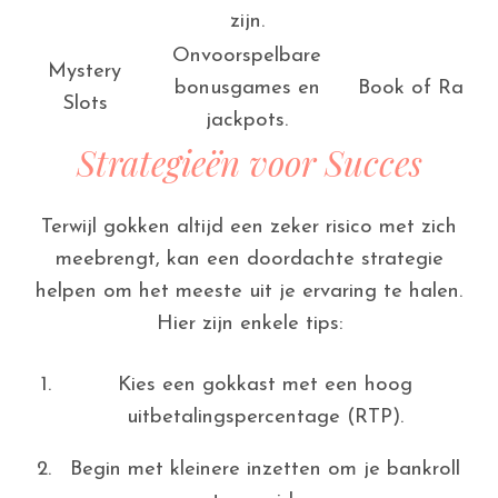
zijn.
Onvoorspelbare
Mystery
bonusgames en
Book of Ra
Slots
jackpots.
Strategieën voor Succes
Terwijl gokken altijd een zeker risico met zich
meebrengt, kan een doordachte strategie
helpen om het meeste uit je ervaring te halen.
Hier zijn enkele tips:
Kies een gokkast met een hoog
uitbetalingspercentage (RTP).
Begin met kleinere inzetten om je bankroll