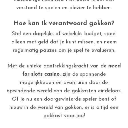
verstand te spelen en plezier te hebben.
Hoe kan ik verantwoord gokken?
Stel een dagelijks of wekelijks budget, speel
alleen met geld dat je kunt missen, en neem
regelmatig pauzes om je spel te evalueren.
Met de unieke aantrekkingskracht van de
need
for slots casino
, zijn de spannende
mogelijkheden en avonturen door de
opwindende wereld van de gokkasten eindeloos.
Of je nu een doorgewinterde speler bent of
nieuw in de wereld van gokken, er is altijd een
gokkast voor jou!