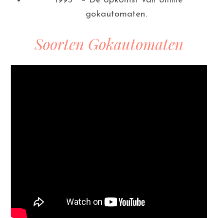
**1995** – De opkomst van online
gokautomaten.
Soorten Gokautomaten