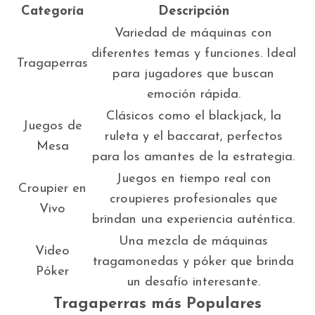
Categoría
Descripción
Variedad de máquinas con
diferentes temas y funciones. Ideal
Tragaperras
para jugadores que buscan
emoción rápida.
Clásicos como el blackjack, la
Juegos de
ruleta y el baccarat, perfectos
Mesa
para los amantes de la estrategia.
Juegos en tiempo real con
Croupier en
croupieres profesionales que
Vivo
brindan una experiencia auténtica.
Una mezcla de máquinas
Video
tragamonedas y póker que brinda
Póker
un desafío interesante.
Tragaperras más Populares