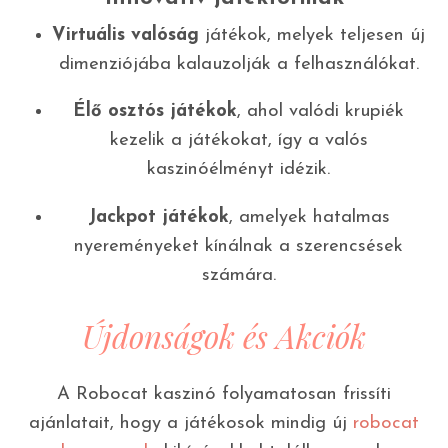
Virtuális valóság
játékok, melyek teljesen új
dimenziójába kalauzolják a felhasználókat.
Élő osztós játékok
, ahol valódi krupiék
kezelik a játékokat, így a valós
kaszinóélményt idézik.
Jackpot játékok
, amelyek hatalmas
nyereményeket kínálnak a szerencsések
számára.
Újdonságok és Akciók
A Robocat kaszinó folyamatosan frissíti
ajánlatait, hogy a játékosok mindig új
robocat