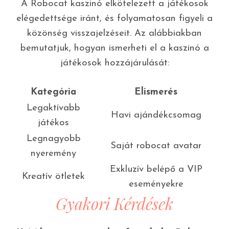
A Robocat kaszinó elkötelezett a játékosok
elégedettsége iránt, és folyamatosan figyeli a
közönség visszajelzéseit. Az alábbiakban
bemutatjuk, hogyan ismerheti el a kaszinó a
játékosok hozzájárulását:
Kategória
Elismerés
Legaktívabb
Havi ajándékcsomag
játékos
Legnagyobb
Saját robocat avatar
nyeremény
Exkluzív belépő a VIP
Kreatív ötletek
eseményekre
Gyakori Kérdések