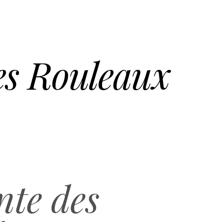
es Rouleaux
nte des