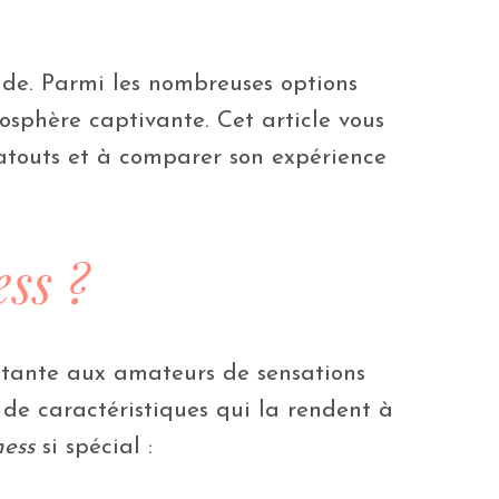
nde. Parmi les nombreuses options
osphère captivante. Cet article vous
 atouts et à comparer son expérience
ss ?
itante aux amateurs de sensations
 de caractéristiques qui la rendent à
ess
si spécial :