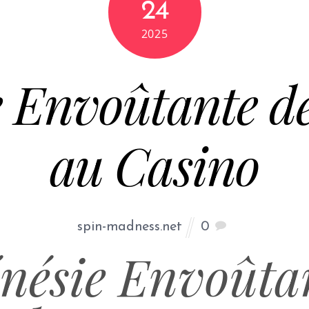
24
2025
e Envoûtante d
au Casino
spin-madness.net
0
nésie Envoûta