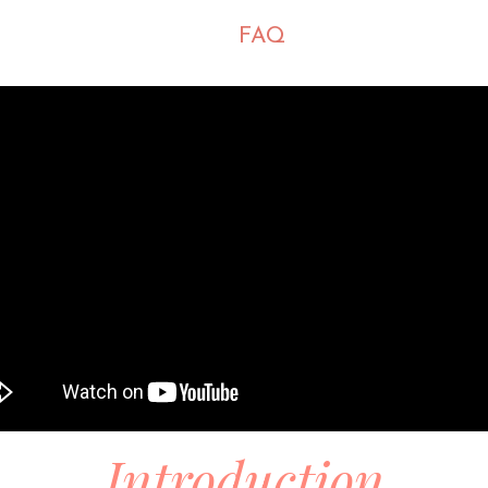
FAQ
Introduction