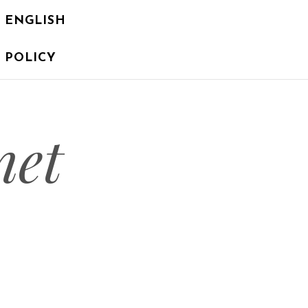
ENGLISH
 POLICY
net