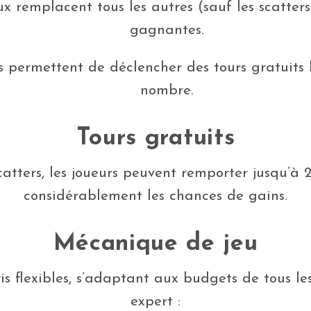
x remplacent tous les autres (sauf les scatter
gagnantes.
s permettent de déclencher des tours gratuits 
nombre.
Tours gratuits
catters, les joueurs peuvent remporter jusqu’à 
considérablement les chances de gains.
Mécanique de jeu
s flexibles, s’adaptant aux budgets de tous le
expert :