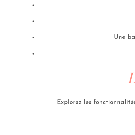
Une ba
L
Explorez les fonctionnalit