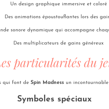
Un design graphique immersive et coloré
Des animations époustouflantes lors des gai
nde sonore dynamique qui accompagne chaqu
Des multiplicateurs de gains généreux
es particularités du j
és qui font de
Spin Madness
un incontournable d
Symboles spéciaux