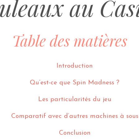
uleaux au Cas
Table des matières
Introduction
Qu’est-ce que Spin Madness ?
Les particularités du jeu
Comparatif avec d’autres machines à sous
Conclusion