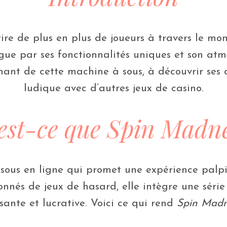
tire de plus en plus de joueurs à travers le mo
gue par ses fonctionnalités uniques et son atm
cinant de cette machine à sous, à découvrir ses
ludique avec d’autres jeux de casino.
est-ce que Spin Madne
sous en ligne qui promet une expérience palp
onnés de jeux de hasard, elle intègre une série
issante et lucrative. Voici ce qui rend
Spin Madn