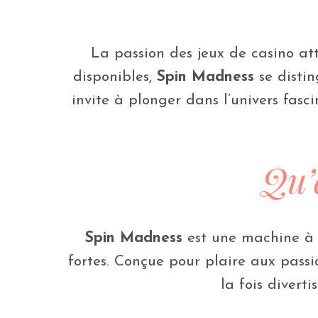
La passion des jeux de casino at
disponibles,
Spin Madness
se distin
invite à plonger dans l’univers fas
Qu’
Spin Madness
est une machine à 
fortes. Conçue pour plaire aux passi
la fois divert