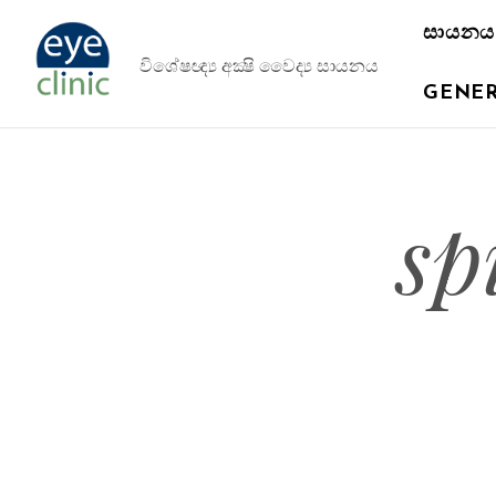
සායනය
විශේෂඥ්‍ය අක්‍ෂි වෛද්‍ය සායනය
GENER
sp