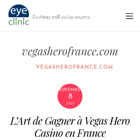
විශේෂඥ්‍ය අක්‍ෂි වෛද්‍ය සායනය
vegasherofrance.com
VEGASHEROFRANCE.COM
NOVEMBER
8
2025
L’Art de Gagner à Vegas Hero
Casino en France