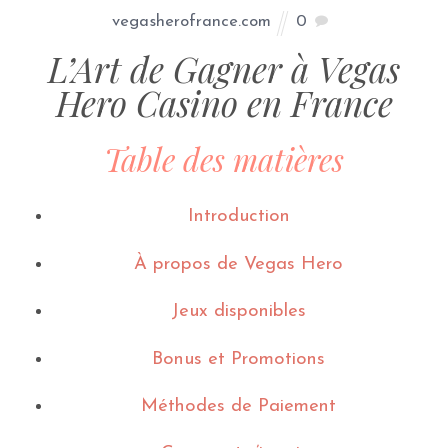
vegasherofrance.com
0
L’Art de Gagner à Vegas
Hero Casino en France
Table des matières
Introduction
À propos de Vegas Hero
Jeux disponibles
Bonus et Promotions
Méthodes de Paiement