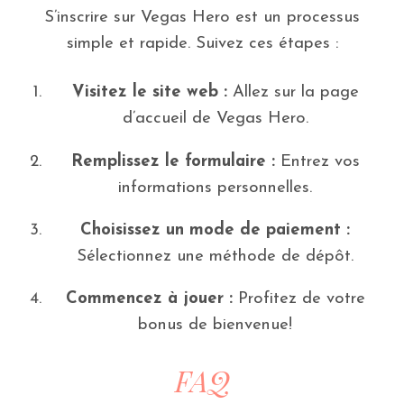
S’inscrire sur Vegas Hero est un processus
simple et rapide. Suivez ces étapes :
Visitez le site web :
Allez sur la page
d’accueil de Vegas Hero.
Remplissez le formulaire :
Entrez vos
informations personnelles.
Choisissez un mode de paiement :
Sélectionnez une méthode de dépôt.
Commencez à jouer :
Profitez de votre
bonus de bienvenue!
FAQ