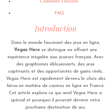
Comment s’inscrire
FAQ
Introduction
Dans le monde fascinant des jeux en ligne,
Vegas Hero
se distingue en offrant une
expérience inégalée aux joueurs français. Avec
des graphismes éblouissants, des jeux
captivants et des opportunités de gains réels,
Vegas Hero est rapidement devenu le
choix des
héros
en matière de casinos en ligne en France.
Cet article explore ce qui rend Vegas Hero si
spécial et pourquoi il pourrait devenir votre
prochaine destination de jeu.