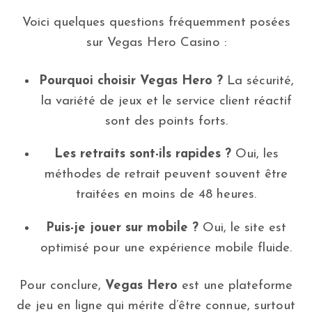
Voici quelques questions fréquemment posées
sur Vegas Hero Casino :
Pourquoi choisir Vegas Hero ?
La sécurité,
la variété de jeux et le service client réactif
sont des points forts.
Les retraits sont-ils rapides ?
Oui, les
méthodes de retrait peuvent souvent être
traitées en moins de 48 heures.
Puis-je jouer sur mobile ?
Oui, le site est
optimisé pour une expérience mobile fluide.
Pour conclure,
Vegas Hero
est une plateforme
de jeu en ligne qui mérite d’être connue, surtout