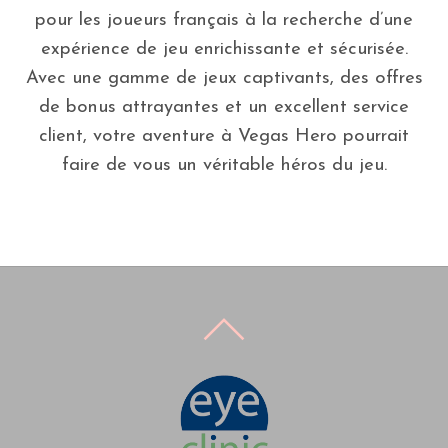
pour les joueurs français à la recherche d’une
expérience de jeu enrichissante et sécurisée.
Avec une gamme de jeux captivants, des offres
de bonus attrayantes et un excellent service
client, votre aventure à Vegas Hero pourrait
faire de vous un véritable héros du jeu.