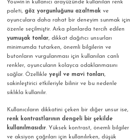
Youwin’in kullanıcı arayüzünde kullanılan renk
paleti,
göz yorgunluğunu azaltmak
ve
oyunculara daha rahat bir deneyim sunmak için
özenle seçilmiştir. Arka planlarda tercih edilen
yumuşak tonlar
, dikkat dağıtıcı unsurları
minimumda tutarken, önemli bilgilerin ve
butonların vurgulanması için kullanılan canlı
renkler, oyuncuların kolayca odaklanmasını
sağlar. Özellikle
yeşil ve mavi tonları
,
sakinleştirici etkileriyle bilinir ve bu nedenle
sıklıkla kullanılır.
Kullanıcıların dikkatini çeken bir diğer unsur ise,
renk kontrastlarının dengeli bir şekilde
kullanılmasıdır
. Yüksek kontrast, önemli bilgiler
ve aksiyon çağrıları için kullanılırken, düşük