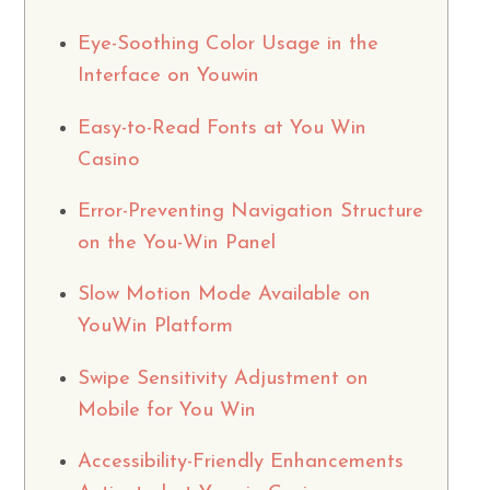
Eye-Soothing Color Usage in the
Interface on Youwin
Easy-to-Read Fonts at You Win
Casino
Error-Preventing Navigation Structure
on the You-Win Panel
Slow Motion Mode Available on
YouWin Platform
Swipe Sensitivity Adjustment on
Mobile for You Win
Accessibility-Friendly Enhancements