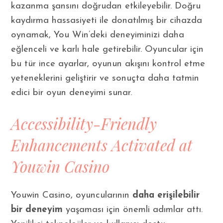
kazanma şansını doğrudan etkileyebilir. Doğru
kaydırma hassasiyeti ile donatılmış bir cihazda
oynamak, You Win’deki deneyiminizi daha
eğlenceli ve karlı hale getirebilir. Oyuncular için
bu tür ince ayarlar, oyunun akışını kontrol etme
yeteneklerini geliştirir ve sonuçta daha tatmin
edici bir oyun deneyimi sunar.
Accessibility-Friendly
Enhancements Activated at
Youwin Casino
Youwin Casino, oyuncularının
daha erişilebilir
bir deneyim
yaşaması için önemli adımlar attı.