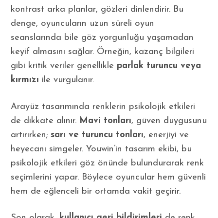
kontrast arka planlar, gözleri dinlendirir. Bu
denge, oyuncuların uzun süreli oyun
seanslarında bile göz yorgunluğu yaşamadan
keyif almasını sağlar. Örneğin, kazanç bilgileri
gibi kritik veriler genellikle
parlak turuncu veya
kırmızı
ile vurgulanır.
Arayüz tasarımında renklerin psikolojik etkileri
de dikkate alınır.
Mavi tonları
, güven duygusunu
artırırken;
sarı ve turuncu tonları
, enerjiyi ve
heyecanı simgeler. Youwin’in tasarım ekibi, bu
psikolojik etkileri göz önünde bulundurarak renk
seçimlerini yapar. Böylece oyuncular hem güvenli
hem de eğlenceli bir ortamda vakit geçirir.
Son olarak,
kullanıcı geri bildirimleri
de renk