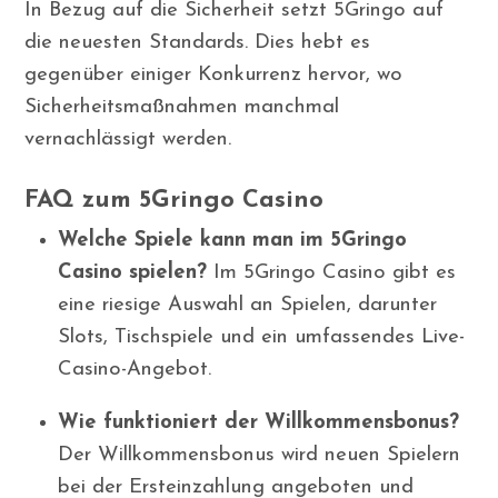
In Bezug auf die Sicherheit setzt 5Gringo auf
die neuesten Standards. Dies hebt es
gegenüber einiger Konkurrenz hervor, wo
Sicherheitsmaßnahmen manchmal
vernachlässigt werden.
FAQ zum 5Gringo Casino
Welche Spiele kann man im 5Gringo
Casino spielen?
Im 5Gringo Casino gibt es
eine riesige Auswahl an Spielen, darunter
Slots, Tischspiele und ein umfassendes Live-
Casino-Angebot.
Wie funktioniert der Willkommensbonus?
Der Willkommensbonus wird neuen Spielern
bei der Ersteinzahlung angeboten und