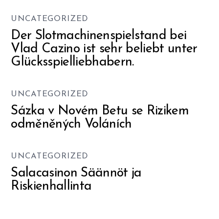
UNCATEGORIZED
Der Slotmachinenspielstand bei
Vlad Cazino ist sehr beliebt unter
Glücksspielliebhabern.
UNCATEGORIZED
Sázka v Novém Betu se Rizikem
odměněných Voláních
UNCATEGORIZED
Salacasinon Säännöt ja
Riskienhallinta