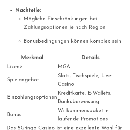
Nachteile:
Mögliche Einschränkungen bei
Zahlungsoptionen je nach Region
Bonusbedingungen können komplex sein
Merkmal
Details
Lizenz
MGA
Slots, Tischspiele, Live-
Spielangebot
Casino
Kreditkarte, E-Wallets,
Einzahlungsoptionen
Banküberweisung
Willkommenspaket +
Bonus
laufende Promotions
Das 5Gringo Casino ist eine exzellente Wahl für