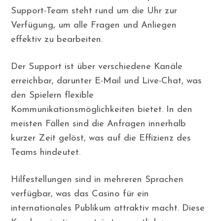
Support-Team steht rund um die Uhr zur
Verfügung, um alle Fragen und Anliegen
effektiv zu bearbeiten.
Der Support ist über verschiedene Kanäle
erreichbar, darunter E-Mail und Live-Chat, was
den Spielern flexible
Kommunikationsmöglichkeiten bietet. In den
meisten Fällen sind die Anfragen innerhalb
kurzer Zeit gelöst, was auf die Effizienz des
Teams hindeutet.
Hilfestellungen sind in mehreren Sprachen
verfügbar, was das Casino für ein
internationales Publikum attraktiv macht. Diese