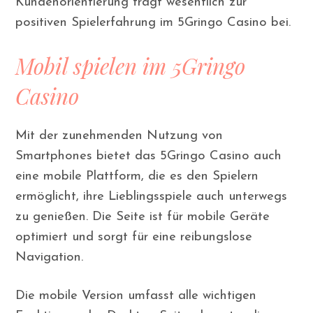
Kundenorientierung trägt wesentlich zur
positiven Spielerfahrung im 5Gringo Casino bei.
Mobil spielen im 5Gringo
Casino
Mit der zunehmenden Nutzung von
Smartphones bietet das 5Gringo Casino auch
eine mobile Plattform, die es den Spielern
ermöglicht, ihre Lieblingsspiele auch unterwegs
zu genießen. Die Seite ist für mobile Geräte
optimiert und sorgt für eine reibungslose
Navigation.
Die mobile Version umfasst alle wichtigen