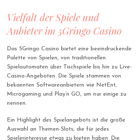
Vielfalt der Spiele und
Anbieter im 5Gringo Casino
Das 5Gringo Casino bietet eine beeindruckende
Palette von Spielen, von traditionellen
Spielautomaten über Tischspiele bis hin zu Live-
Casino-Angeboten. Die Spiele stammen von
bekannten Softwareanbietern wie NetEnt,
Microgaming und Play’n GO, um nur einige zu
nennen.
Ein Highlight des Spielangebots ist die große
Auswahl an Themen-Slots, die für jedes
Spielerinteresse etwas zu bieten haben. Die