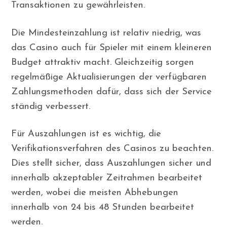
Transaktionen zu gewährleisten.
Die Mindesteinzahlung ist relativ niedrig, was
das Casino auch für Spieler mit einem kleineren
Budget attraktiv macht. Gleichzeitig sorgen
regelmäßige Aktualisierungen der verfügbaren
Zahlungsmethoden dafür, dass sich der Service
ständig verbessert.
Für Auszahlungen ist es wichtig, die
Verifikationsverfahren des Casinos zu beachten.
Dies stellt sicher, dass Auszahlungen sicher und
innerhalb akzeptabler Zeitrahmen bearbeitet
werden, wobei die meisten Abhebungen
innerhalb von 24 bis 48 Stunden bearbeitet
werden.