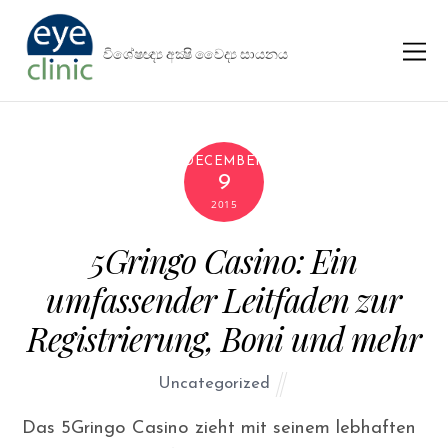
විශේෂඥ්‍ය අක්‍ෂි වෛද්‍ය සායනය
DECEMBER
9
2015
5Gringo Casino: Ein
umfassender Leitfaden zur
Registrierung, Boni und mehr
Uncategorized
Das 5Gringo Casino zieht mit seinem lebhaften