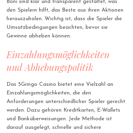
Boni sind klar und transparent gestaltet, was
den Spielern hilft, das Beste aus ihren Aktionen
herauszuholen. Wichtig ist, dass die Spieler die
Umsatzbedingungen beachten, bevor sie
Gewinne abheben können.
Einzahlungsmöglichkeiten
und Abhebungspolitik
Das 5Gringo Casino bietet eine Vielzahl an
Einzahlungsmöglichkeiten, die den
Anforderungen unterschiedlicher Spieler gerecht
werden. Dazu gehören Kreditkarten, E-Wallets
und Banküberweisungen. Jede Methode ist
darauf ausgelegt, schnelle und sichere