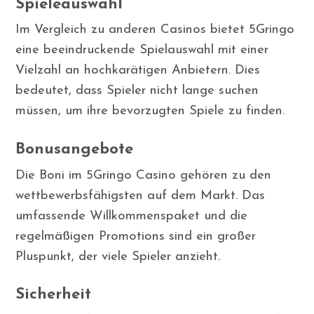
Spieleauswahl
Im Vergleich zu anderen Casinos bietet 5Gringo
eine beeindruckende Spielauswahl mit einer
Vielzahl an hochkarätigen Anbietern. Dies
bedeutet, dass Spieler nicht lange suchen
müssen, um ihre bevorzugten Spiele zu finden.
Bonusangebote
Die Boni im 5Gringo Casino gehören zu den
wettbewerbsfähigsten auf dem Markt. Das
umfassende Willkommenspaket und die
regelmäßigen Promotions sind ein großer
Pluspunkt, der viele Spieler anzieht.
Sicherheit