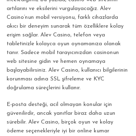
artılarını ve eksilerini vurgulayacağız. Alev
Casino’nun mobil versiyonu, farklı cihazlarda
akıcı bir deneyim sunarak tüm özelliklere kolay
erişim sağlar. Alev Casino, telefon veya
tabletinizle kolayca oyun oynamanıza olanak
tanır. Sadece mobil tarayıcınızdan casinonun
web sitesine gidin ve hemen oynamaya
başlayabilirsiniz. Alev Casino, kullanıcı bilgilerinin
korunması adına SSL şifreleme ve KYC
doğrulama süreçlerini kullanır.
E-posta desteği, acil olmayan konular için
güvenilirdir, ancak yanıtlar biraz daha uzun
sürebilir. Alev Casino, birçok oyun ve kolay
ödeme seçenekleriyle iyi bir online kumar