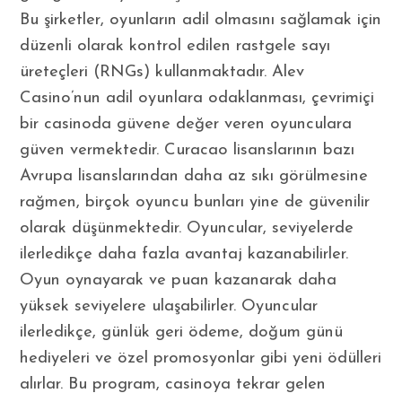
Bu şirketler, oyunların adil olmasını sağlamak için
düzenli olarak kontrol edilen rastgele sayı
üreteçleri (RNGs) kullanmaktadır. Alev
Casino’nun adil oyunlara odaklanması, çevrimiçi
bir casinoda güvene değer veren oyunculara
güven vermektedir. Curacao lisanslarının bazı
Avrupa lisanslarından daha az sıkı görülmesine
rağmen, birçok oyuncu bunları yine de güvenilir
olarak düşünmektedir. Oyuncular, seviyelerde
ilerledikçe daha fazla avantaj kazanabilirler.
Oyun oynayarak ve puan kazanarak daha
yüksek seviyelere ulaşabilirler. Oyuncular
ilerledikçe, günlük geri ödeme, doğum günü
hediyeleri ve özel promosyonlar gibi yeni ödülleri
alırlar. Bu program, casinoya tekrar gelen