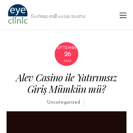
විශේෂඥ්‍ය අක්‍ෂි වෛද්‍ය සායනය
SEPTEMBER
26
2025
Alev Casino ile Yatırımsız
Giriş Mümkün mü?
Uncategorized