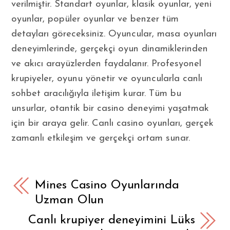
verilmiştir. Standart oyunlar, klasik oyunlar, yeni
oyunlar, popüler oyunlar ve benzer tüm
detayları göreceksiniz. Oyuncular, masa oyunları
deneyimlerinde, gerçekçi oyun dinamiklerinden
ve akıcı arayüzlerden faydalanır. Profesyonel
krupiyeler, oyunu yönetir ve oyuncularla canlı
sohbet aracılığıyla iletişim kurar. Tüm bu
unsurlar, otantik bir casino deneyimi yaşatmak
için bir araya gelir. Canlı casino oyunları, gerçek
zamanlı etkileşim ve gerçekçi ortam sunar.
Mines Casino Oyunlarında
Uzman Olun
Canlı krupiyer deneyimini Lüks