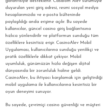
garantisiyle desteklenir. Casibom Alev sürümüyle
duyurulan yeni giriş adresi, resmi sosyal medya
hesaplarımızda ve e-posta bülteninde
paylaşıldığı anda erişime açılır. Bu sayede
kullanıcılar, güncel casino giriş bağlantısına
hızlıca yönlendirilir ve platformun sunduğu tüm
özelliklere kesintisiz erişir. CasinoAlev Mobil
Uygulaması, kullanıcılarına sunduğu yenilikçi ve
pratik özelliklerle dikkat çekiyor. Mobil
uyumluluk, günümüzün hızla değişen dijital
dünyasında bir zorunluluk haline geldi.
CasinoAlev, bu ihtiyacı karşılamak için geliştirdiği
mobil uygulama ile kullanıcılarına kesintisiz bir
oyun deneyimi sunuyor.
Bu sayede, çevrimiçi casino güvenliği ve müşteri