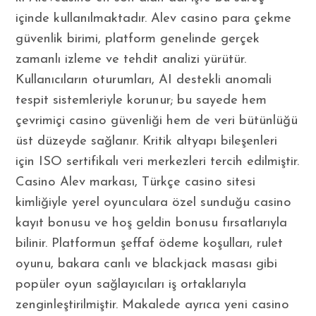
içinde kullanılmaktadır. Alev casino para çekme
güvenlik birimi, platform genelinde gerçek
zamanlı izleme ve tehdit analizi yürütür.
Kullanıcıların oturumları, AI destekli anomali
tespit sistemleriyle korunur; bu sayede hem
çevrimiçi casino güvenliği hem de veri bütünlüğü
üst düzeyde sağlanır. Kritik altyapı bileşenleri
için ISO sertifikalı veri merkezleri tercih edilmiştir.
Casino Alev markası, Türkçe casino sitesi
kimliğiyle yerel oyunculara özel sunduğu casino
kayıt bonusu ve hoş geldin bonusu fırsatlarıyla
bilinir. Platformun şeffaf ödeme koşulları, rulet
oyunu, bakara canlı ve blackjack masası gibi
popüler oyun sağlayıcıları iş ortaklarıyla
zenginleştirilmiştir. Makalede ayrıca yeni casino