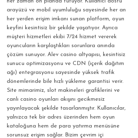
her zaman ön planda tutuyor. Kullanıcı dostu
arayüzü ve mobil uyumluluğu sayesinde her an
her yerden erişim imkanı sunan platform, oyun
keyfini kesintisiz bir şekilde yaşatıyor. Ayrıca
müşteri hizmetleri ekibi 7/24 hizmet vererek
oyuncuların karşılaştıkları sorunlara anında
çözüm sunuyor. Alev casino altyapısı, kesintisiz
sunucu optimizasyonu ve CDN (içerik dağıtım
ağı) entegrasyonu sayesinde yüksek trafik
dönemlerinde bile hızlı yükleme garantisi verir.
Site mimarimiz, slot makineleri grafiklerini ve
canlı casino oyunları akışını gecikmesiz
yayınlayacak şekilde tasarlanmıştır. Kullanıcılar,
yalnızca tek bir adres üzerinden hem oyun
kataloğuna hem de para yatırma menüsüne
sorunsuz erişim sağlar. Bizim çevrim içi