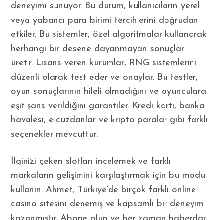
deneyimi sunuyor. Bu durum, kullanıcıların yerel
veya yabancı para birimi tercihlerini doğrudan
etkiler. Bu sistemler, özel algoritmalar kullanarak
herhangi bir desene dayanmayan sonuçlar
üretir. Lisans veren kurumlar, RNG sistemlerini
düzenli olarak test eder ve onaylar. Bu testler,
oyun sonuçlarının hileli olmadığını ve oyunculara
eşit şans verildiğini garantiler. Kredi kartı, banka
havalesi, e-cüzdanlar ve kripto paralar gibi farklı
seçenekler mevcuttur.
İlginizi çeken slotları incelemek ve farklı
markaların gelişimini karşılaştırmak için bu modu
kullanın. Ahmet, Türkiye’de birçok farklı online
casino sitesini denemiş ve kapsamlı bir deneyim
kazanmıştır. Abone olun ve her zaman haberdar