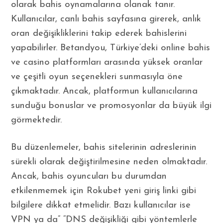
olarak bahis oynamalarına olanak tanır.
Kullanıcılar, canlı bahis sayfasına girerek, anlık
oran değişikliklerini takip ederek bahislerini
yapabilirler. Betandyou, Türkiye’deki online bahis
ve casino platformları arasında yüksek oranlar
ve çeşitli oyun seçenekleri sunmasıyla öne
çıkmaktadır. Ancak, platformun kullanıcılarına
sunduğu bonuslar ve promosyonlar da büyük ilgi
görmektedir.
Bu düzenlemeler, bahis sitelerinin adreslerinin
sürekli olarak değiştirilmesine neden olmaktadır.
Ancak, bahis oyuncuları bu durumdan
etkilenmemek için Rokubet yeni giriş linki gibi
bilgilere dikkat etmelidir. Bazı kullanıcılar ise
VPN ya da” “DNS değişikliği gibi yöntemlerle