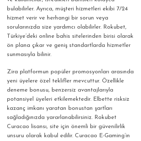
bulabilirler. Ayrıca, müşteri hizmetleri ekibi 7/24
hizmet verir ve herhangi bir sorun veya
sorularınızda size yardımcı olabilirler. Rokubet,
Türkiye’deki online bahis sitelerinden birisi olarak
ön plana çıkar ve geniş standartlarda hizmetler
sunmasıyla bilinir.
Zira platformun popüler promosyonları arasında
yeni üyelere özel teklifler mevcuttur. Özellikle
deneme bonusu, benzersiz avantajlarıyla
potansiyel üyeleri etkilemektedir. Elbette risksiz
kazanç imkanı yaratan bonustan şartları
sağladığınızda yararlanabilirsiniz. Rokubet
Curacao lisansı, site için önemli bir güvenilirlik
unsuru olarak kabul edilir. Curacao E-Gaming’in