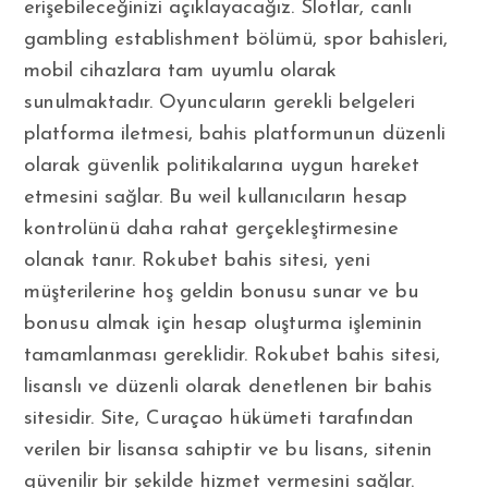
erişebileceğinizi açıklayacağız. Slotlar, canlı
gambling establishment bölümü, spor bahisleri,
mobil cihazlara tam uyumlu olarak
sunulmaktadır. Oyuncuların gerekli belgeleri
platforma iletmesi, bahis platformunun düzenli
olarak güvenlik politikalarına uygun hareket
etmesini sağlar. Bu weil kullanıcıların hesap
kontrolünü daha rahat gerçekleştirmesine
olanak tanır. Rokubet bahis sitesi, yeni
müşterilerine hoş geldin bonusu sunar ve bu
bonusu almak için hesap oluşturma işleminin
tamamlanması gereklidir. Rokubet bahis sitesi,
lisanslı ve düzenli olarak denetlenen bir bahis
sitesidir. Site, Curaçao hükümeti tarafından
verilen bir lisansa sahiptir ve bu lisans, sitenin
güvenilir bir şekilde hizmet vermesini sağlar.