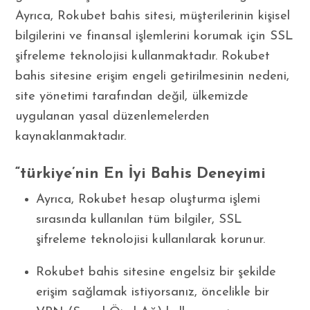
Ayrıca, Rokubet bahis sitesi, müşterilerinin kişisel
bilgilerini ve finansal işlemlerini korumak için SSL
şifreleme teknolojisi kullanmaktadır. Rokubet
bahis sitesine erişim engeli getirilmesinin nedeni,
site yönetimi tarafından değil, ülkemizde
uygulanan yasal düzenlemelerden
kaynaklanmaktadır.
“türkiye’nin En İyi Bahis Deneyimi
Ayrıca, Rokubet hesap oluşturma işlemi
sırasında kullanılan tüm bilgiler, SSL
şifreleme teknolojisi kullanılarak korunur.
Rokubet bahis sitesine engelsiz bir şekilde
erişim sağlamak istiyorsanız, öncelikle bir