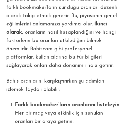
farklı bookmaker’ların sunduğu oranları düzenli
olarak takip etmek gerekir. Bu, piyasanın genel
eğilimlerini anlamanıza yardımcı olur.
İkinci
olarak
, oranların nasıl hesaplandığını ve hangi
faktörlerin bu oranları etkilediğini bilmek
önemlidir. Bahiscom gibi profesyonel
platformlar, kullanıcılarına bu tür bilgileri
sağlayarak onları daha donanımlı hale getirir.
Bahis oranlarını karşılaştırırken şu adımları
izlemek faydalı olabilir:
Farklı bookmaker’ların oranlarını listeleyin
:
Her bir maç veya etkinlik için sunulan
oranları bir araya getirin.