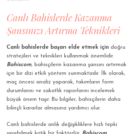
Canlı Bahislerde Kazanma
Şansınızı Artırma Teknikleri
Canlı bahislerde başarı elde etmek için
doğru
stratejileri ve teknikleri kullanmak önemlidir.
Bahiscom
, bahisçilerin kazanma şansını artırmak
için bir dizi etkili yöntem sunmaktadır. İlk olarak,
maç öncesi analiz yaparak, takımların form
durumlarını ve sakatlık raporlarını incelemek
büyük önem taşır. Bu bilgiler, bahisçilerin daha
bilinçli kararlar almasına yardımcı olur.
Canlı bahislerde anlık değişikliklere hızlı tepki
verebilmek kritik bir faktördür.
Bahiscom