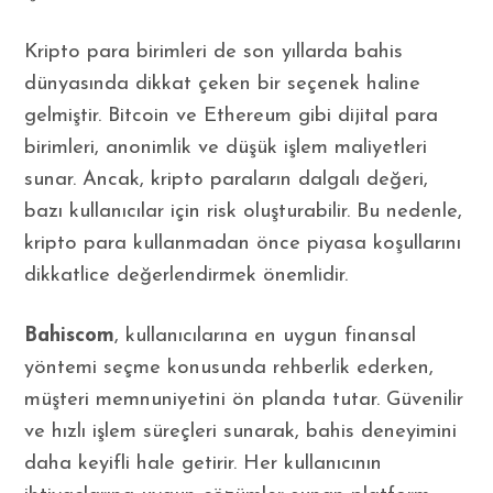
Kripto para birimleri de son yıllarda bahis
dünyasında dikkat çeken bir seçenek haline
gelmiştir. Bitcoin ve Ethereum gibi dijital para
birimleri, anonimlik ve düşük işlem maliyetleri
sunar. Ancak, kripto paraların dalgalı değeri,
bazı kullanıcılar için risk oluşturabilir. Bu nedenle,
kripto para kullanmadan önce piyasa koşullarını
dikkatlice değerlendirmek önemlidir.
Bahiscom
, kullanıcılarına en uygun finansal
yöntemi seçme konusunda rehberlik ederken,
müşteri memnuniyetini ön planda tutar. Güvenilir
ve hızlı işlem süreçleri sunarak, bahis deneyimini
daha keyifli hale getirir. Her kullanıcının