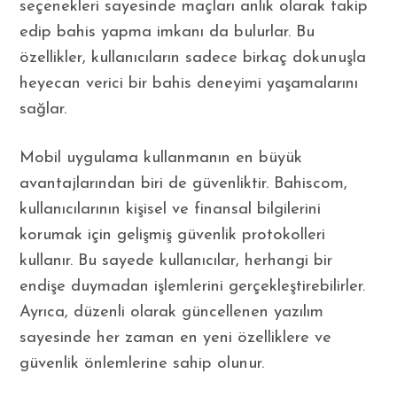
seçenekleri sayesinde maçları anlık olarak takip
edip bahis yapma imkanı da bulurlar. Bu
özellikler, kullanıcıların sadece birkaç dokunuşla
heyecan verici bir bahis deneyimi yaşamalarını
sağlar.
Mobil uygulama kullanmanın en büyük
avantajlarından biri de güvenliktir. Bahiscom,
kullanıcılarının kişisel ve finansal bilgilerini
korumak için gelişmiş güvenlik protokolleri
kullanır. Bu sayede kullanıcılar, herhangi bir
endişe duymadan işlemlerini gerçekleştirebilirler.
Ayrıca, düzenli olarak güncellenen yazılım
sayesinde her zaman en yeni özelliklere ve
güvenlik önlemlerine sahip olunur.