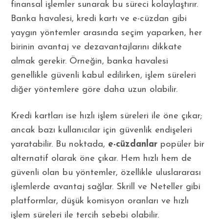
finansal işlemler sunarak bu süreci kolaylaştırır.
Banka havalesi, kredi kartı ve e-cüzdan gibi
yaygın yöntemler arasında seçim yaparken, her
birinin avantaj ve dezavantajlarını dikkate
almak gerekir. Örneğin, banka havalesi
genellikle güvenli kabul edilirken, işlem süreleri
diğer yöntemlere göre daha uzun olabilir.
Kredi kartları ise hızlı işlem süreleri ile öne çıkar;
ancak bazı kullanıcılar için güvenlik endişeleri
yaratabilir. Bu noktada,
e-cüzdanlar
popüler bir
alternatif olarak öne çıkar. Hem hızlı hem de
güvenli olan bu yöntemler, özellikle uluslararası
işlemlerde avantaj sağlar. Skrill ve Neteller gibi
platformlar, düşük komisyon oranları ve hızlı
işlem süreleri ile tercih sebebi olabilir.