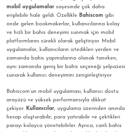
mobil uygulamalar
sayesinde çok daha
erişilebilir hale geldi. Özellikle
Bahiscom
gibi
önde gelen bookmakerlar, kullanıcılarına kolay
ve hızlı bir bahis deneyimi sunmak için mobil
platformlarını sürekli olarak geliştiriyor. Mobil
uygulamalar, kullanıcıların istedikleri yerden ve
zamanda bahis yapmalarına olanak tanırken,
aynı zamanda geniş bir bahis seçeneği yelpazesi
sunarak kullanıcı deneyimini zenginleştiriyor.
Bahiscom’un mobil uygulaması, kullanıcı dostu
arayüzü ve yüksek performansıyla dikkat
çekiyor.
Kullanıcılar
, uygulama üzerinden anında
hesap oluşturabilir, para yatırabilir ve çektikleri
parayı kolayca yönetebilirler. Ayrıca, canlı bahis