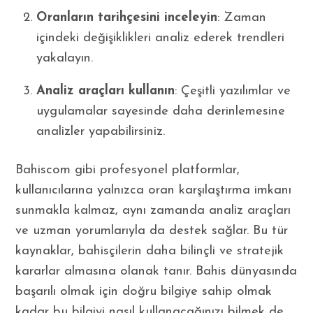
Oranların tarihçesini inceleyin
: Zaman
içindeki değişiklikleri analiz ederek trendleri
yakalayın.
Analiz araçları kullanın
: Çeşitli yazılımlar ve
uygulamalar sayesinde daha derinlemesine
analizler yapabilirsiniz.
Bahiscom gibi profesyonel platformlar,
kullanıcılarına yalnızca oran karşılaştırma imkanı
sunmakla kalmaz, aynı zamanda analiz araçları
ve uzman yorumlarıyla da destek sağlar. Bu tür
kaynaklar, bahisçilerin daha bilinçli ve stratejik
kararlar almasına olanak tanır. Bahis dünyasında
başarılı olmak için doğru bilgiye sahip olmak
kadar bu bilgiyi nasıl kullanacağınızı bilmek de