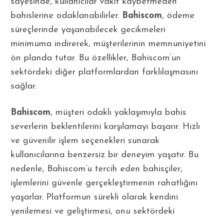
sayesinde, kullanıcılar vakit kaybetmeden
bahislerine odaklanabilirler.
Bahiscom
, ödeme
süreçlerinde yaşanabilecek gecikmeleri
minimuma indirerek, müşterilerinin memnuniyetini
ön planda tutar. Bu özellikler, Bahiscom’un
sektördeki diğer platformlardan farklılaşmasını
sağlar.
Bahiscom
, müşteri odaklı yaklaşımıyla bahis
severlerin beklentilerini karşılamayı başarır. Hızlı
ve güvenilir işlem seçenekleri sunarak
kullanıcılarına benzersiz bir deneyim yaşatır. Bu
nedenle, Bahiscom’u tercih eden bahisçiler,
işlemlerini güvenle gerçekleştirmenin rahatlığını
yaşarlar. Platformun sürekli olarak kendini
yenilemesi ve geliştirmesi, onu sektördeki