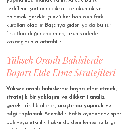
yapmanıza olanak tanır.
Ancak bu tür
tekliflerin şartlarını dikkatlice okumak ve
anlamak gerekir; çünkü her bonusun farklı
kuralları olabilir. Başarıya giden yolda bu tür
fırsatları değerlendirmek, uzun vadede
kazançlarınızı artırabilir.
Yüksek Oranlı Bahislerde
Başarı Elde Etme Stratejileri
Yüksek oranlı bahislerde başarı elde etmek,
stratejik bir yaklaşım ve dikkatli analiz
gerektirir.
İlk olarak,
araştırma yapmak ve
bilgi toplamak
önemlidir. Bahis oynanacak spor
dalı veya etkinlik hakkında derinlemesine bilgi