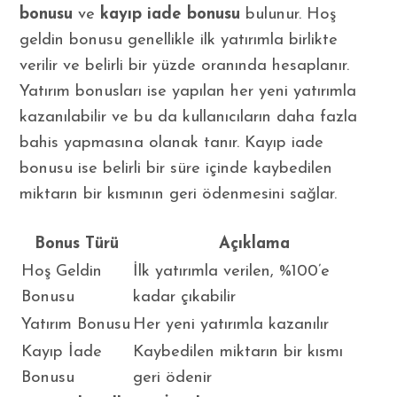
bonusu
ve
kayıp iade bonusu
bulunur. Hoş
geldin bonusu genellikle ilk yatırımla birlikte
verilir ve belirli bir yüzde oranında hesaplanır.
Yatırım bonusları ise yapılan her yeni yatırımla
kazanılabilir ve bu da kullanıcıların daha fazla
bahis yapmasına olanak tanır. Kayıp iade
bonusu ise belirli bir süre içinde kaybedilen
miktarın bir kısmının geri ödenmesini sağlar.
Bonus Türü
Açıklama
Hoş Geldin
İlk yatırımla verilen, %100’e
Bonusu
kadar çıkabilir
Yatırım Bonusu
Her yeni yatırımla kazanılır
Kayıp İade
Kaybedilen miktarın bir kısmı
Bonusu
geri ödenir