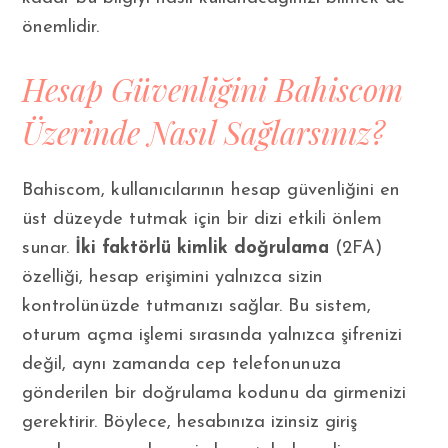
önemlidir.
Hesap Güvenliğini Bahiscom
Üzerinde Nasıl Sağlarsınız?
Bahiscom, kullanıcılarının hesap güvenliğini en
üst düzeyde tutmak için bir dizi etkili önlem
sunar.
İki faktörlü kimlik doğrulama
(2FA)
özelliği, hesap erişimini yalnızca sizin
kontrolünüzde tutmanızı sağlar. Bu sistem,
oturum açma işlemi sırasında yalnızca şifrenizi
değil, aynı zamanda cep telefonunuza
gönderilen bir doğrulama kodunu da girmenizi
gerektirir. Böylece, hesabınıza izinsiz giriş