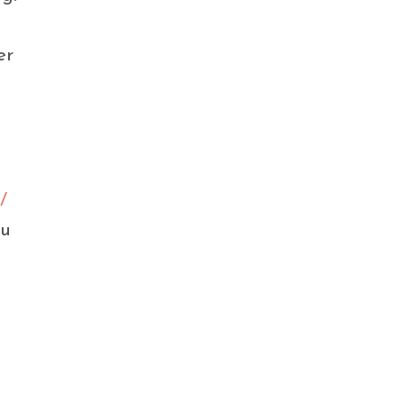
n
er
/
nu