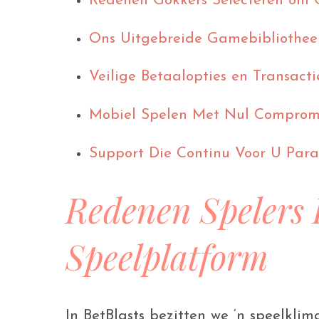
Redenen Gokkers Selecteren om 
Ons Uitgebreide Gamebibliothee
Veilige Betaalopties en Transacti
Mobiel Spelen Met Nul Comprom
Support Die Continu Voor U Para
Redenen Spelers
Speelplatform
In BetBlasts bezitten we ‘n speelkli