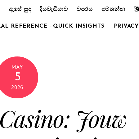
ඇසේ සුද
දියවැඩියාව
වපරය
අමතන්න
AL REFERENCE · QUICK INSIGHTS
PRIVACY
MAY
5
2026
 Casino: Jouw