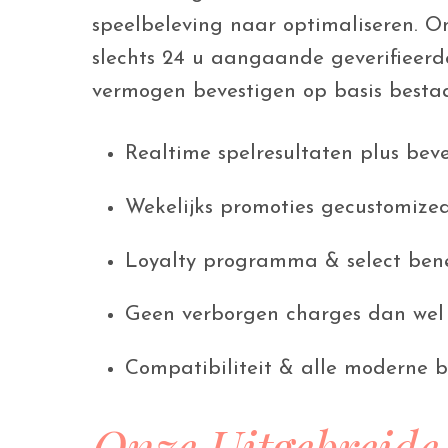
speelbeleving naar optimaliseren. O
slechts 24 u aangaande geverifieerd
vermogen bevestigen op basis bestaa
Realtime spelresultaten plus bev
Wekelijks promoties gecustomize
Loyalty programma & select bene
Geen verborgen charges dan wel 
Compatibiliteit & alle moderne b
Onze Uitgebreide 