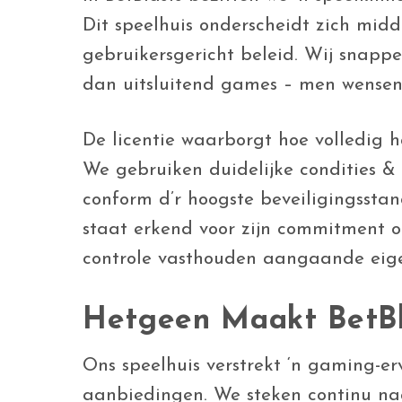
Dit speelhuis onderscheidt zich mid
gebruikersgericht beleid. Wij snapp
dan uitsluitend games – men wensen in
De licentie waarborgt hoe volledig h
We gebruiken duidelijke condities & 
conform d’r hoogste beveiligingssta
staat erkend voor zijn commitment 
controle vasthouden aangaande eige
Hetgeen Maakt BetBl
Ons speelhuis verstrekt ‘n gaming-e
aanbiedingen. We steken continu na