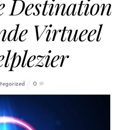
e Destination
de Virtueel
lplezier
tegorized
0