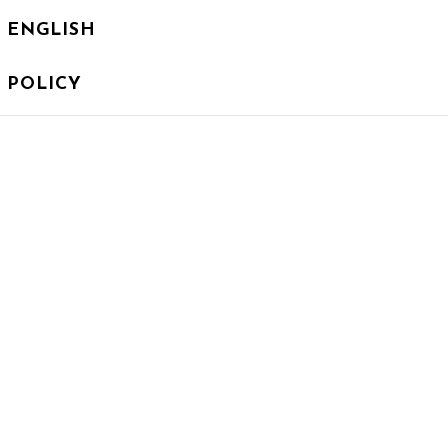
ENGLISH
 POLICY