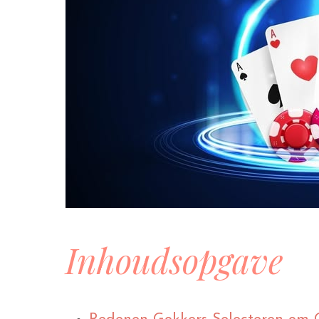
Inhoudsopgave