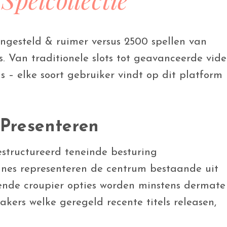
engesteld & ruimer versus 2500 spellen van
 Van traditionele slots tot geavanceerde vide
– elke soort gebruiker vindt op dit platform
Presenteren
structureerd teneinde besturing
ines representeren de centrum bestaande uit
ende croupier opties worden minstens dermate
kers welke geregeld recente titels releasen,