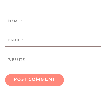
NAME
*
EMAIL
*
WEBSITE