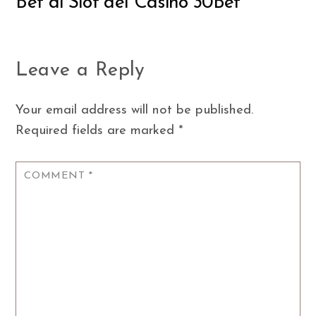
Bet di Slot del Casinò 30Bet
Leave a Reply
Your email address will not be published.
Required fields are marked
*
COMMENT
*