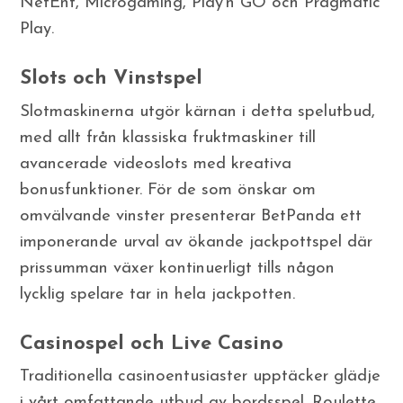
NetEnt, Microgaming, Play’n GO och Pragmatic
Play.
Slots och Vinstspel
Slotmaskinerna utgör kärnan i detta spelutbud,
med allt från klassiska fruktmaskiner till
avancerade videoslots med kreativa
bonusfunktioner. För de som önskar om
omvälvande vinster presenterar BetPanda ett
imponerande urval av ökande jackpottspel där
prissumman växer kontinuerligt tills någon
lycklig spelare tar in hela jackpotten.
Casinospel och Live Casino
Traditionella casinoentusiaster upptäcker glädje
i vårt omfattande utbud av bordsspel. Roulette,