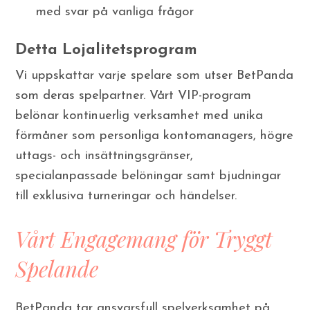
med svar på vanliga frågor
Detta Lojalitetsprogram
Vi uppskattar varje spelare som utser BetPanda
som deras spelpartner. Vårt VIP-program
belönar kontinuerlig verksamhet med unika
förmåner som personliga kontomanagers, högre
uttags- och insättningsgränser,
specialanpassade belöningar samt bjudningar
till exklusiva turneringar och händelser.
Vårt Engagemang för Tryggt
Spelande
BetPanda tar ansvarsfull spelverksamhet på