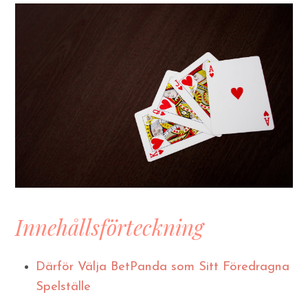
Innehållsförteckning
Därför Välja BetPanda som Sitt Föredragna
Spelställe