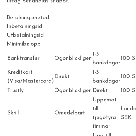
uttag behandlas snabbt.
Betalningsmetod
Inbetalningsid
Utbetalningsid
Minimibelopp
1-3
Banktransfer
Ögonblickligen
100 
bankdagar
Kreditkort
1-3
Direkt
100 
(Visa/Mastercard)
bankdagar
Trustly
Ögonblickligen
Direkt
100 
Uppemot
till
hundr
Skrill
Omedelbart
tjugofyra
SEK
timmar
Upp till