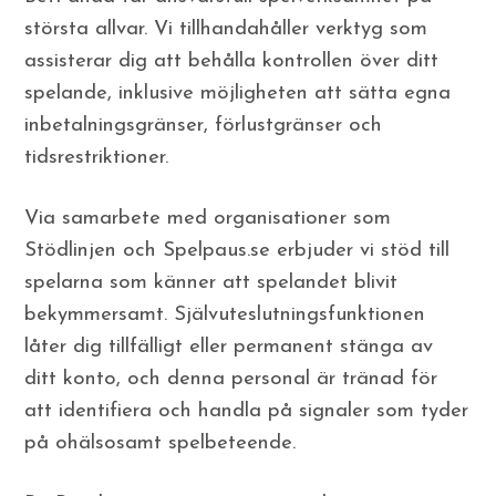
största allvar. Vi tillhandahåller verktyg som
assisterar dig att behålla kontrollen över ditt
spelande, inklusive möjligheten att sätta egna
inbetalningsgränser, förlustgränser och
tidsrestriktioner.
Via samarbete med organisationer som
Stödlinjen och Spelpaus.se erbjuder vi stöd till
spelarna som känner att spelandet blivit
bekymmersamt. Självuteslutningsfunktionen
låter dig tillfälligt eller permanent stänga av
ditt konto, och denna personal är tränad för
att identifiera och handla på signaler som tyder
på ohälsosamt spelbeteende.