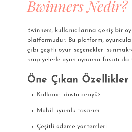
Bwinners Nedir?
Bwinners, kullanıcılarına geniş bir o
platformudur. Bu platform, oyuncula
gibi çeşitli oyun seçenekleri sunmakt
krupiyelerle oyun oynama fırsatı da 
Öne Çıkan Özellikler
Kullanıcı dostu arayüz
Mobil uyumlu tasarım
Çeşitli ödeme yöntemleri