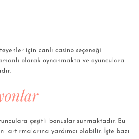
ı
eyenler için canlı casino seçeneği
zamanlı olarak oynanmakta ve oyunculara
dır.
yonlar
yunculara çeşitli bonuslar sunmaktadır. Bu
ı artırmalarına yardımcı olabilir. İşte bazı