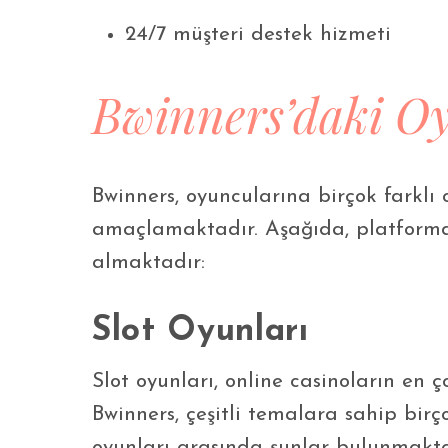
24/7 müşteri destek hizmeti
Bwinners’daki O
Bwinners, oyuncularına birçok farklı
amaçlamaktadır. Aşağıda, platformd
almaktadır:
Slot Oyunları
Slot oyunları, online casinoların en ç
Bwinners, çeşitli temalara sahip birç
oyunları arasında şunlar bulunmakta