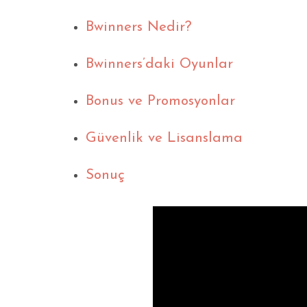
Bwinners Nedir?
Bwinners’daki Oyunlar
Bonus ve Promosyonlar
Güvenlik ve Lisanslama
Sonuç