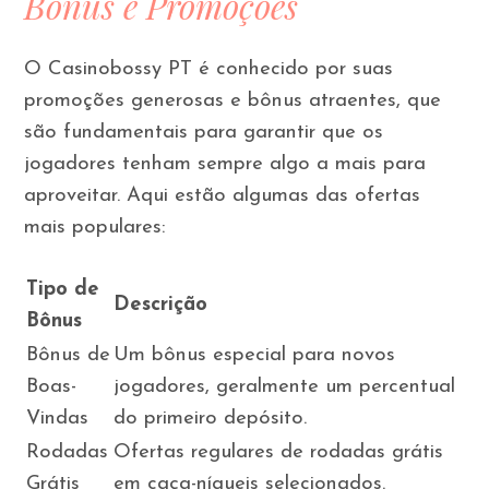
Bônus e Promoções
O Casinobossy PT é conhecido por suas
promoções generosas e bônus atraentes, que
são fundamentais para garantir que os
jogadores tenham sempre algo a mais para
aproveitar. Aqui estão algumas das ofertas
mais populares:
Tipo de
Descrição
Bônus
Bônus de
Um bônus especial para novos
Boas-
jogadores, geralmente um percentual
Vindas
do primeiro depósito.
Rodadas
Ofertas regulares de rodadas grátis
Grátis
em caça-níqueis selecionados.