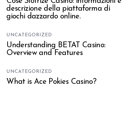
Cosè Slotrize Casino: informazioni e
descrizione della piattaforma di
giochi dazzardo online.
UNCATEGORIZED
Understanding BETAT Casino:
Overview and Features
UNCATEGORIZED
What is Ace Pokies Casino?