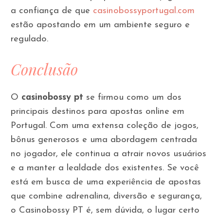
a confiança de que
casinobossyportugal.com
estão apostando em um ambiente seguro e
regulado.
Conclusão
O
casinobossy pt
se firmou como um dos
principais destinos para apostas online em
Portugal. Com uma extensa coleção de jogos,
bônus generosos e uma abordagem centrada
no jogador, ele continua a atrair novos usuários
e a manter a lealdade dos existentes. Se você
está em busca de uma experiência de apostas
que combine adrenalina, diversão e segurança,
o Casinobossy PT é, sem dúvida, o lugar certo