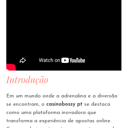
Introdução
Em um mundo onde a adrenalina e a diversão
se encontram, o
casinobossy pt
se destaca
como uma plataforma inovadora que
transforma a experiência de apostas online.