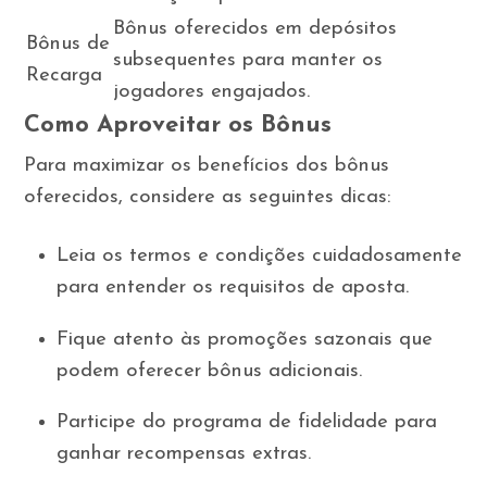
Bônus oferecidos em depósitos
Bônus de
subsequentes para manter os
Recarga
jogadores engajados.
Como Aproveitar os Bônus
Para maximizar os benefícios dos bônus
oferecidos, considere as seguintes dicas:
Leia os termos e condições cuidadosamente
para entender os requisitos de aposta.
Fique atento às promoções sazonais que
podem oferecer bônus adicionais.
Participe do programa de fidelidade para
ganhar recompensas extras.