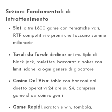
Sezioni Fondamentali di
Intrattenimento
Slot
: oltre 1.800 game con tematiche vari,
RTP competitivi e premi che toccano somme
milionarie
Tavoli da Tavoli
: declinazioni multiple di
black jack, roulettes, baccarat e poker con
limiti idonei a ogni genere di giocatore
Casino Dal Vivo
: table con banconi dal
diretto operativi 24 ore su 24, compresi
game show coinvolgenti
Game Rapidi
: scratch e win, tombola,