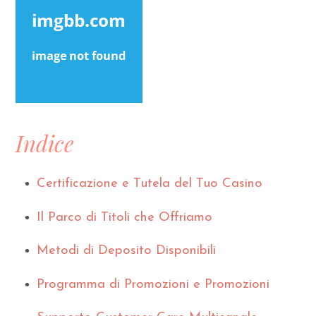
Indice
Certificazione e Tutela del Tuo Casino
Il Parco di Titoli che Offriamo
Metodi di Deposito Disponibili
Programma di Promozioni e Promozioni