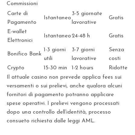
Commissioni
Carte di
3-5 giornate
Istantaneo
Gratis
Pagamento
lavorative
E-wallet
Istantaneo
24-48 h
Gratis
Elettronici
1-3 giorni
3-7 giorni
Senza
Bonifico Bank
utili
lavorative
costi
Crypto
15-30 min
1-2 hours
Ridotte
Il attuale casino non prevede applica fees sui
versamenti o sui prelievi, anche qualora alcuni
fornitori di pagamento potranno applicare
spese operativi. I prelievi vengono processati
dopo una controllo dell’identità, processo
consueto richiesta dalle leggi AML.