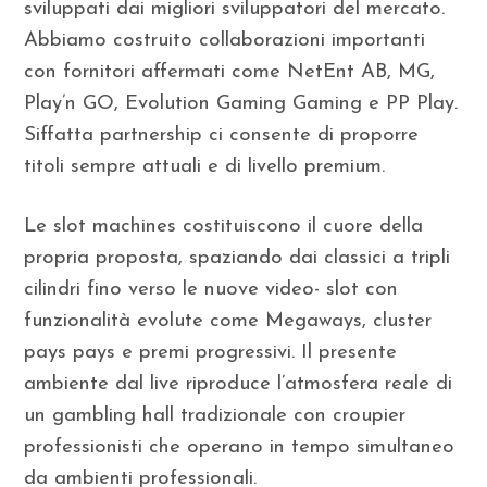
sviluppati dai migliori sviluppatori del mercato.
Abbiamo costruito collaborazioni importanti
con fornitori affermati come NetEnt AB, MG,
Play’n GO, Evolution Gaming Gaming e PP Play.
Siffatta partnership ci consente di proporre
titoli sempre attuali e di livello premium.
Le slot machines costituiscono il cuore della
propria proposta, spaziando dai classici a tripli
cilindri fino verso le nuove video- slot con
funzionalità evolute come Megaways, cluster
pays pays e premi progressivi. Il presente
ambiente dal live riproduce l’atmosfera reale di
un gambling hall tradizionale con croupier
professionisti che operano in tempo simultaneo
da ambienti professionali.