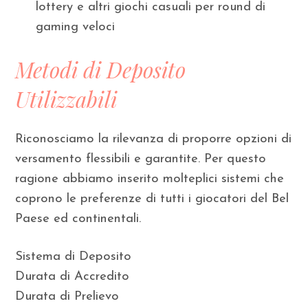
lottery e altri giochi casuali per round di
gaming veloci
Metodi di Deposito
Utilizzabili
Riconosciamo la rilevanza di proporre opzioni di
versamento flessibili e garantite. Per questo
ragione abbiamo inserito molteplici sistemi che
coprono le preferenze di tutti i giocatori del Bel
Paese ed continentali.
Sistema di Deposito
Durata di Accredito
Durata di Prelievo