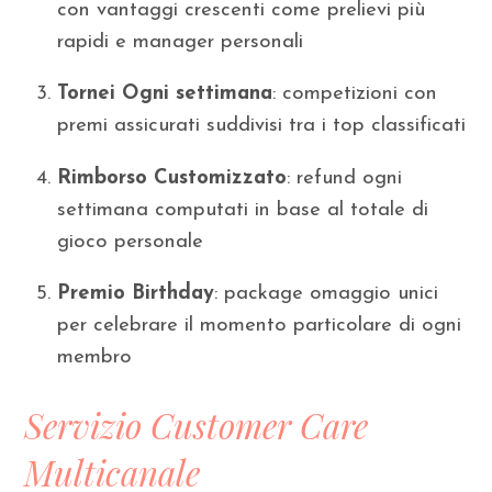
con vantaggi crescenti come prelievi più
rapidi e manager personali
Tornei Ogni settimana
: competizioni con
premi assicurati suddivisi tra i top classificati
Rimborso Customizzato
: refund ogni
settimana computati in base al totale di
gioco personale
Premio Birthday
: package omaggio unici
per celebrare il momento particolare di ogni
membro
Servizio Customer Care
Multicanale