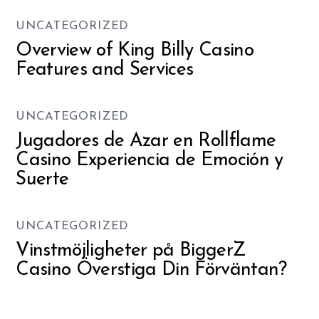
UNCATEGORIZED
Overview of King Billy Casino
Features and Services
UNCATEGORIZED
Jugadores de Azar en Rollflame
Casino Experiencia de Emoción y
Suerte
UNCATEGORIZED
Vinstmöjligheter på BiggerZ
Casino Överstiga Din Förväntan?