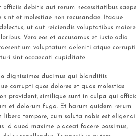
fficiis debitis aut rerum necessitatibus saep
 sint et molestiae non recusandae. Itaque
electus, ut aut reiciendis voluptatibus maiore
loribus. Vero eos et accusamus et iusto odio
praesentium voluptatum deleniti atque corrupti
uri sint occaecati cupiditate.
io dignissimos ducimus qui blanditiis
ue corrupti quos dolores et quas molestias
on provident, similique sunt in culpa qui offici
orum et dolorum fuga. Et harum quidem rerum
am libero tempore, cum soluta nobis est eligendi
us id quod maxime placeat facere possimus,