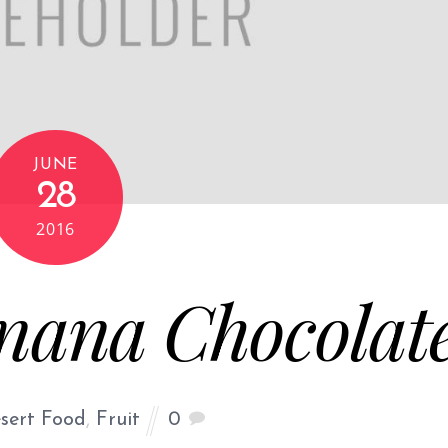
JUNE
28
2016
nana Chocolat
sert Food
,
Fruit
0