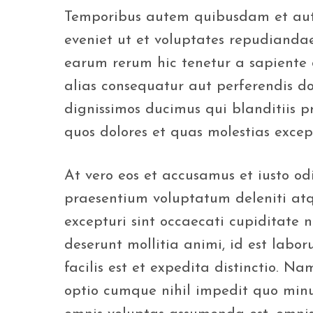
Temporibus autem quibusdam et aut o
eveniet ut et voluptates repudiandae
earum rerum hic tenetur a sapiente d
alias consequatur aut perferendis do
dignissimos ducimus qui blanditiis 
quos dolores et quas molestias except
At vero eos et accusamus et iusto od
praesentium voluptatum deleniti atq
excepturi sint occaecati cupiditate n
deserunt mollitia animi, id est lab
facilis est et expedita distinctio. N
optio cumque nihil impedit quo min