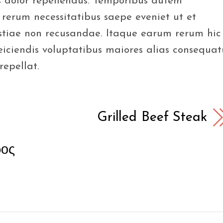
 dolor repellendus. Temporibus autem
 rerum necessitatibus saepe eveniet ut et
stiae non recusandae. Itaque earum rerum hic
reiciendis voluptatibus maiores alias consequat
repellat.
Grilled Beef Steak
ρος