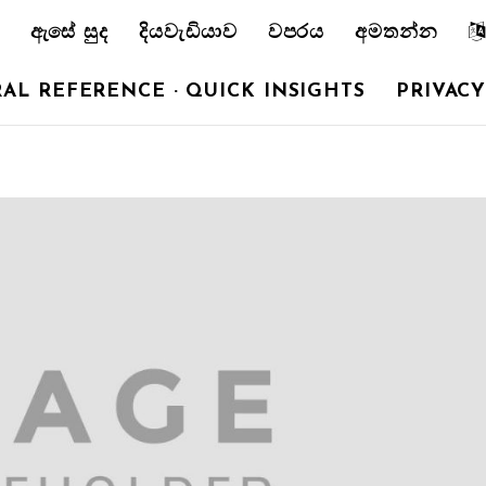
ඇසේ සුද
දියවැඩියාව
වපරය
අමතන්න
AL REFERENCE · QUICK INSIGHTS
PRIVACY