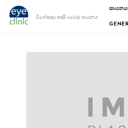
සායනය
විශේෂඥ්‍ය අක්‍ෂි වෛද්‍ය සායනය
GENER