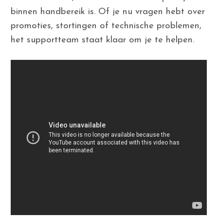
binnen handbereik is. Of je nu vragen hebt over
promoties, stortingen of technische problemen,
het supportteam staat klaar om je te helpen.