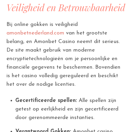
Veiligheid en Betrouwbaarheid
Bij online gokken is veiligheid
amonbetnederland.com
van het grootste
belang, en Amonbet Casino neemt dit serieus.
De site maakt gebruik van moderne
encryptietechnologieën om je persoonlijke en
financiële gegevens te beschermen. Bovendien
is het casino volledig gereguleerd en beschikt
het over de nodige licenties.
Gecertificeerde spellen:
Alle spellen zijn
getest op eerlijkheid en zijn gecertificeerd
door gerenommeerde instanties.
Verantwoord Gokken:
Amonbet casino