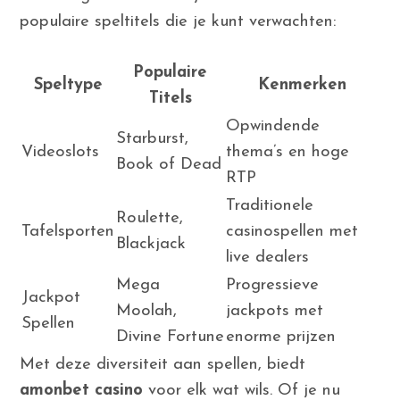
populaire speltitels die je kunt verwachten:
Populaire
Speltype
Kenmerken
Titels
Opwindende
Starburst,
Videoslots
thema’s en hoge
Book of Dead
RTP
Traditionele
Roulette,
Tafelsporten
casinospellen met
Blackjack
live dealers
Mega
Progressieve
Jackpot
Moolah,
jackpots met
Spellen
Divine Fortune
enorme prijzen
Met deze diversiteit aan spellen, biedt
amonbet casino
voor elk wat wils. Of je nu