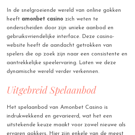
In de snelgroeiende wereld van online gokken
heeft
amonbet casino
zich weten te
onderscheiden door zijn unieke aanbod en
gebruiksvriendelijke interface. Deze casino-
website heeft de aandacht getrokken van
spelers die op zoek zijn naar een consistente en
aantrekkelijke speelervaring. Laten we deze
dynamische wereld verder verkennen.
Uitgebreid Spelaanbod
Het spelaanbod van Amonbet Casino is
indrukwekkend en gevarieerd, wat het een
uitstekende keuze maakt voor zowel nieuwe als
ervaren gokkers. Hier zijn enkele van de meest