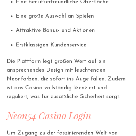
Eine benutzerfreundliche Oberfläche
Eine große Auswahl an Spielen
Attraktive Bonus- und Aktionen
Erstklassigen Kundenservice
Die Plattform legt großen Wert auf ein
ansprechendes Design mit leuchtenden
Neonfarben, die sofort ins Auge fallen. Zudem
ist das Casino vollständig lizenziert und
reguliert, was für zusätzliche Sicherheit sorgt.
Neon54 Casino Login
Um Zugang zu der faszinierenden Welt von