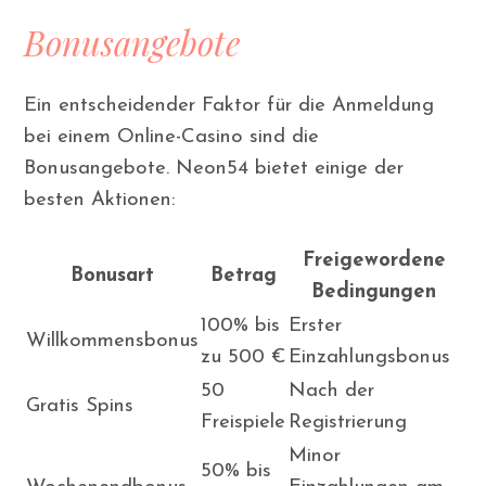
Bonusangebote
Ein entscheidender Faktor für die Anmeldung
bei einem Online-Casino sind die
Bonusangebote. Neon54 bietet einige der
besten Aktionen:
Freigewordene
Bonusart
Betrag
Bedingungen
100% bis
Erster
Willkommensbonus
zu 500 €
Einzahlungsbonus
50
Nach der
Gratis Spins
Freispiele
Registrierung
Minor
50% bis