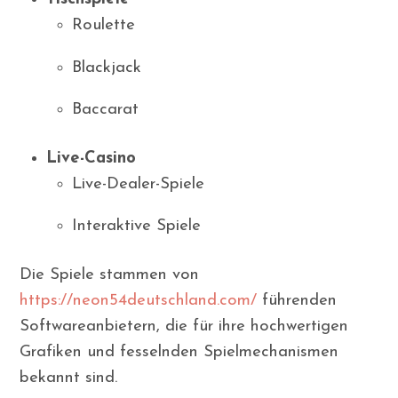
Roulette
Blackjack
Baccarat
Live-Casino
Live-Dealer-Spiele
Interaktive Spiele
Die Spiele stammen von
https://neon54deutschland.com/
führenden
Softwareanbietern, die für ihre hochwertigen
Grafiken und fesselnden Spielmechanismen
bekannt sind.