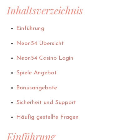
Inhaltsverzeichnis
Einführung
Neon54 Übersicht
Neon54 Casino Login
Spiele Angebot
Bonusangebote
Sicherheit und Support
Häufig gestellte Fragen
Einführung