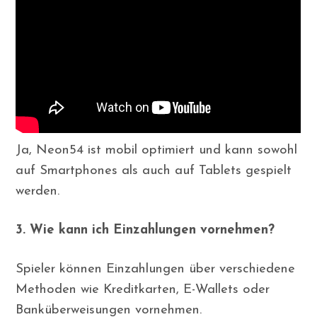
Ja, Neon54 ist mobil optimiert und kann sowohl
auf Smartphones als auch auf Tablets gespielt
werden.
3. Wie kann ich Einzahlungen vornehmen?
Spieler können Einzahlungen über verschiedene
Methoden wie Kreditkarten, E-Wallets oder
Banküberweisungen vornehmen.