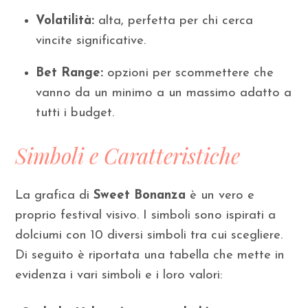
Volatilità:
alta, perfetta per chi cerca
vincite significative.
Bet Range:
opzioni per scommettere che
vanno da un minimo a un massimo adatto a
tutti i budget.
Simboli e Caratteristiche
La grafica di
Sweet Bonanza
è un vero e
proprio festival visivo. I simboli sono ispirati a
dolciumi con 10 diversi simboli tra cui scegliere.
Di seguito è riportata una tabella che mette in
evidenza i vari simboli e i loro valori: