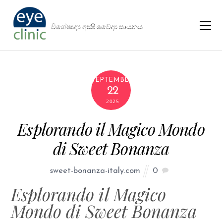
විශේෂඥ්‍ය අක්‍ෂි වෛද්‍ය සායනය
SEPTEMBER
22
2025
Esplorando il Magico Mondo
di Sweet Bonanza
sweet-bonanza-italy.com
0
Esplorando il Magico
Mondo di Sweet Bonanza