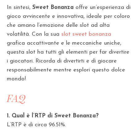
In sintesi,
Sweet Bonanza
offre un’esperienza di
gioco avvincente e innovativa, ideale per coloro
che amano l’emozione delle slot ad alta
volatilità. Con la sua
slot sweet bonanza
grafica accattivante e le meccaniche uniche,
questa slot ha tutti gli elementi per far divertire
i giocatori. Ricorda di divertirti e di giocare
responsabilmente mentre esplori questo dolce
mondo!
FAQ
1. Qual è l’RTP di Sweet Bonanza?
L’RTP è di circa 96.51%.