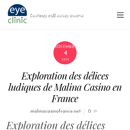
විශේෂඥ්‍ය අක්‍ෂි වෛද්‍ය සායනය
NOVEMBER
4
2025
Exploration des délices
ludiques de Malina Casino en
France
malinacasinofrance.net
0
Exploration des délices