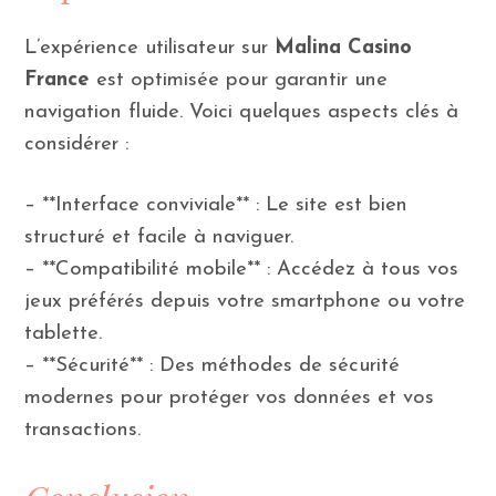
L’expérience utilisateur sur
Malina Casino
France
est optimisée pour garantir une
navigation fluide. Voici quelques aspects clés à
considérer :
– **Interface conviviale** : Le site est bien
structuré et facile à naviguer.
– **Compatibilité mobile** : Accédez à tous vos
jeux préférés depuis votre smartphone ou votre
tablette.
– **Sécurité** : Des méthodes de sécurité
modernes pour protéger vos données et vos
transactions.