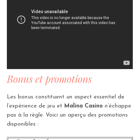
Bonus et promotions
Les bonus constituent un aspect essentiel de
l’expérience de jeu et
Malina Casino
n’échappe
pas à la règle. Voici un aperçu des promotions
disponibles :