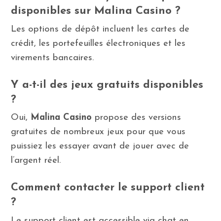
disponibles sur Malina Casino ?
Les options de dépôt incluent les cartes de
crédit, les portefeuilles électroniques et les
virements bancaires.
Y a-t-il des jeux gratuits disponibles
?
Oui,
Malina Casino
propose des versions
gratuites de nombreux jeux pour que vous
puissiez les essayer avant de jouer avec de
l’argent réel.
Comment contacter le support client
?
Le support client est accessible via chat en