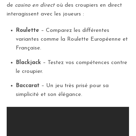
de
casino en direct
où des croupiers en direct
interagissent avec les joueurs :
Roulette
– Comparez les différentes
variantes comme la Roulette Européenne et
Française.
Blackjack
– Testez vos compétences contre
le croupier.
Baccarat
– Un jeu très prisé pour sa
simplicité et son élégance.