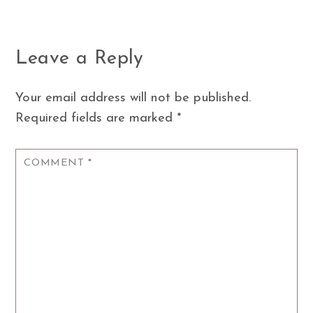
Leave a Reply
Your email address will not be published.
Required fields are marked
*
COMMENT
*