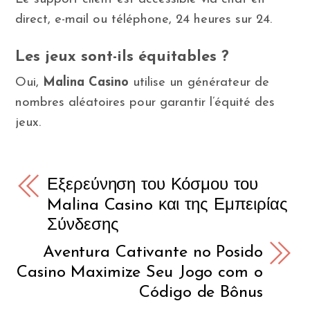
direct, e-mail ou téléphone, 24 heures sur 24.
Les jeux sont-ils équitables ?
Oui,
Malina Casino
utilise un générateur de
nombres aléatoires pour garantir l’équité des
jeux.
Εξερεύνηση του Κόσμου του
Malina Casino και της Εμπειρίας
Σύνδεσης
Aventura Cativante no Posido
Casino Maximize Seu Jogo com o
Código de Bônus