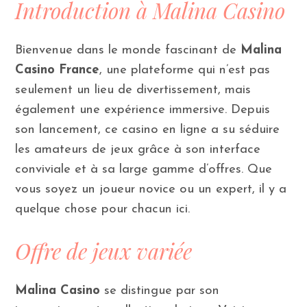
Introduction à Malina Casino
Bienvenue dans le monde fascinant de
Malina
Casino France
, une plateforme qui n’est pas
seulement un lieu de divertissement, mais
également une expérience immersive. Depuis
son lancement, ce casino en ligne a su séduire
les amateurs de jeux grâce à son interface
conviviale et à sa large gamme d’offres. Que
vous soyez un joueur novice ou un expert, il y a
quelque chose pour chacun ici.
Offre de jeux variée
Malina Casino
se distingue par son