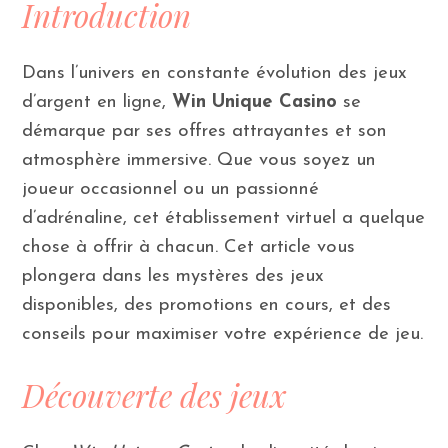
Introduction
Dans l’univers en constante évolution des jeux
d’argent en ligne,
Win Unique Casino
se
démarque par ses offres attrayantes et son
atmosphère immersive. Que vous soyez un
joueur occasionnel ou un passionné
d’adrénaline, cet établissement virtuel a quelque
chose à offrir à chacun. Cet article vous
plongera dans les mystères des jeux
disponibles, des promotions en cours, et des
conseils pour maximiser votre expérience de jeu.
Découverte des jeux