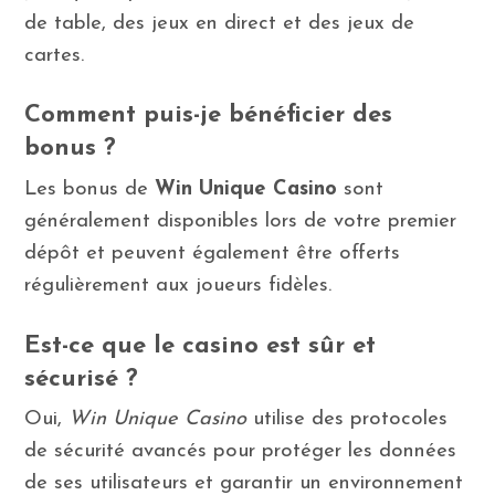
de table, des jeux en direct et des jeux de
cartes.
Comment puis-je bénéficier des
bonus ?
Les bonus de
Win Unique Casino
sont
généralement disponibles lors de votre premier
dépôt et peuvent également être offerts
régulièrement aux joueurs fidèles.
Est-ce que le casino est sûr et
sécurisé ?
Oui,
Win Unique Casino
utilise des protocoles
de sécurité avancés pour protéger les données
de ses utilisateurs et garantir un environnement