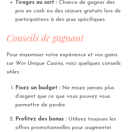
Tirages au sort :
Chance de gagner des
prix en cash ou des séjours gratuits lors de
participations à des jeux spécifiques.
Conseils de gagnant
Pour maximiser votre expérience et vos gains
sur
Win Unique Casino
, voici quelques conseils
utiles :
Fixez un budget :
Ne misez jamais plus
d’argent que ce que vous pouvez vous
permettre de perdre.
Profitez des bonus :
Utilisez toujours les
offres promotionnelles pour augmenter