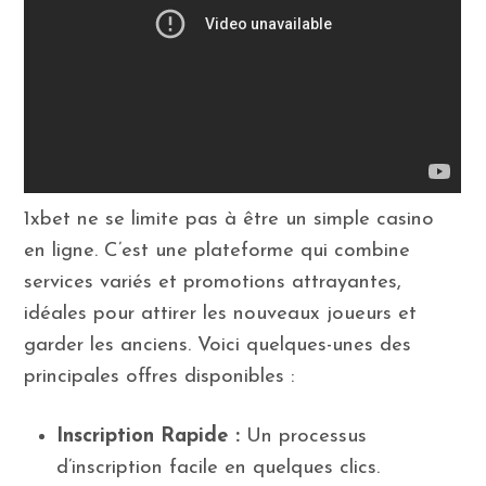
1xbet ne se limite pas à être un simple casino
en ligne. C’est une plateforme qui combine
services variés et promotions attrayantes,
idéales pour attirer les nouveaux joueurs et
garder les anciens. Voici quelques-unes des
principales offres disponibles :
Inscription Rapide :
Un processus
d’inscription facile en quelques clics.