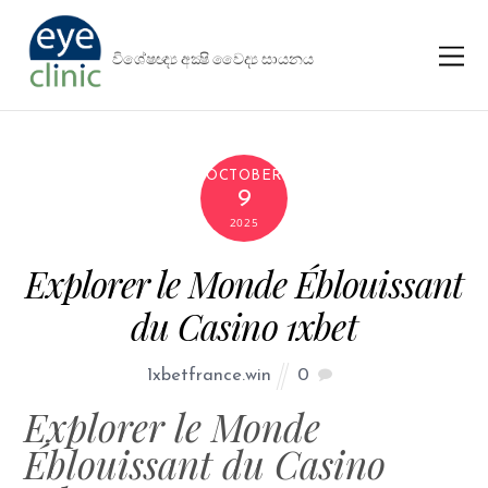
විශේෂඥ්‍ය අක්‍ෂි වෛද්‍ය සායනය
OCTOBER
9
2025
Explorer le Monde Éblouissant
du Casino 1xbet
1xbetfrance.win
0
Explorer le Monde
Éblouissant du Casino