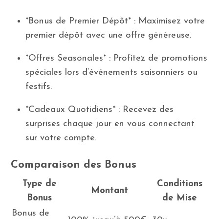
*Bonus de Premier Dépôt* : Maximisez votre
premier dépôt avec une offre généreuse.
*Offres Seasonales* : Profitez de promotions
spéciales lors d’événements saisonniers ou
festifs.
*Cadeaux Quotidiens* : Recevez des
surprises chaque jour en vous connectant
sur votre compte.
Comparaison des Bonus
Type de
Conditions
Montant
Bonus
de Mise
Bonus de