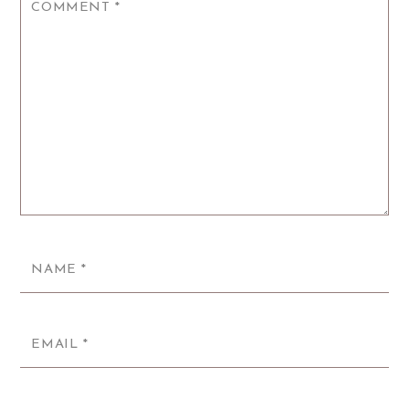
COMMENT
*
NAME
*
EMAIL
*