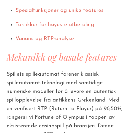
Spesialfunksjoner og unike features
Taktikker for høyeste utbetaling
Varians og RTP-analyse
Mekanikk og basale features
Spillets spilleautomat forener klassisk
spilleautomat-teknologi med samtidige
numeriske modeller for å levere en autentisk
spillopplevelse fra antikkens Grekenland. Med
en verifisert RTP (Return to Player) på 96,50%,
rangerer vi Fortune of Olympus i toppen av
eksisterende casinospill på bransjen. Denne