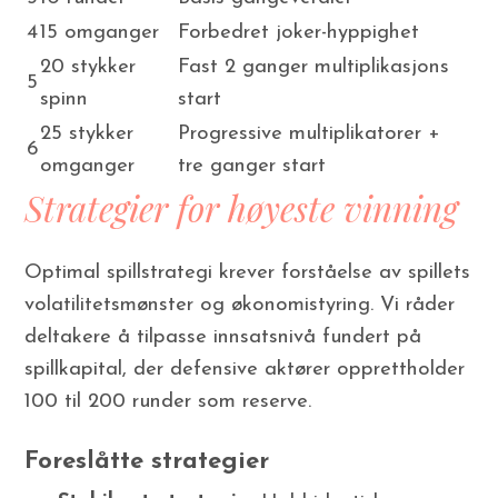
4
15 omganger
Forbedret joker-hyppighet
20 stykker
Fast 2 ganger multiplikasjons
5
spinn
start
25 stykker
Progressive multiplikatorer +
6
omganger
tre ganger start
Strategier for høyeste vinning
Optimal spillstrategi krever forståelse av spillets
volatilitetsmønster og økonomistyring. Vi råder
deltakere å tilpasse innsatsnivå fundert på
spillkapital, der defensive aktører opprettholder
100 til 200 runder som reserve.
Foreslåtte strategier