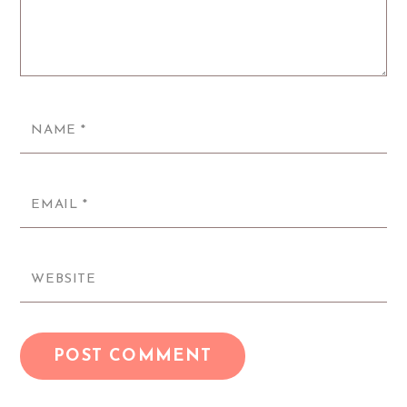
NAME
*
EMAIL
*
WEBSITE