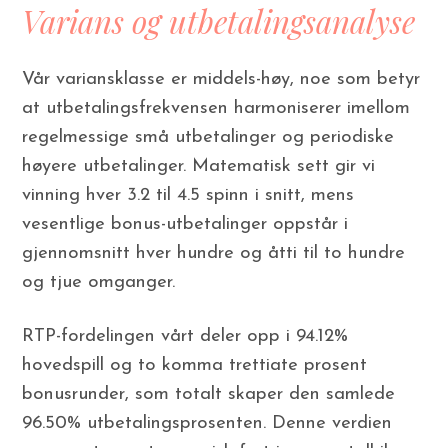
Varians og utbetalingsanalyse
Vår variansklasse er middels-høy, noe som betyr
at utbetalingsfrekvensen harmoniserer imellom
regelmessige små utbetalinger og periodiske
høyere utbetalinger. Matematisk sett gir vi
vinning hver 3.2 til 4.5 spinn i snitt, mens
vesentlige bonus-utbetalinger oppstår i
gjennomsnitt hver hundre og åtti til to hundre
og tjue omganger.
RTP-fordelingen vårt deler opp i 94.12%
hovedspill og to komma trettiate prosent
bonusrunder, som totalt skaper den samlede
96.50% utbetalingsprosenten. Denne verdien