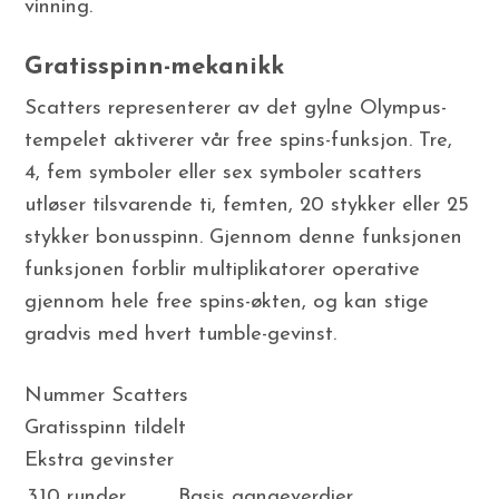
vinning.
Gratisspinn-mekanikk
Scatters representerer av det gylne Olympus-
tempelet aktiverer vår free spins-funksjon. Tre,
4, fem symboler eller sex symboler scatters
utløser tilsvarende ti, femten, 20 stykker eller 25
stykker bonusspinn. Gjennom denne funksjonen
funksjonen forblir multiplikatorer operative
gjennom hele free spins-økten, og kan stige
gradvis med hvert tumble-gevinst.
Nummer Scatters
Gratisspinn tildelt
Ekstra gevinster
3
10 runder
Basis gangeverdier