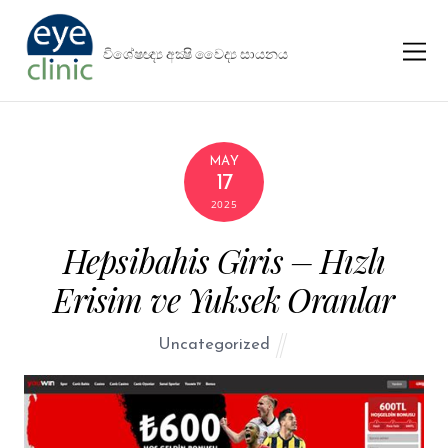
විශේෂඥ්‍ය අක්‍ෂි වෛද්‍ය සායනය
MAY
17
2025
Hepsibahis Giris – Hızlı
Erisim ve Yuksek Oranlar
Uncategorized