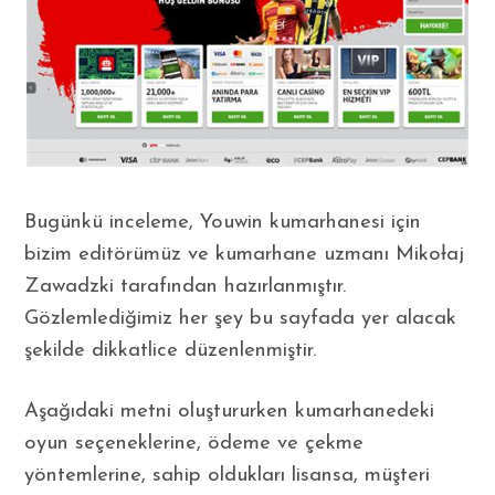
Bugünkü inceleme, Youwin kumarhanesi için
bizim editörümüz ve kumarhane uzmanı Mikołaj
Zawadzki tarafından hazırlanmıştır.
Gözlemlediğimiz her şey bu sayfada yer alacak
şekilde dikkatlice düzenlenmiştir.
Aşağıdaki metni oluştururken kumarhanedeki
oyun seçeneklerine, ödeme ve çekme
yöntemlerine, sahip oldukları lisansa, müşteri