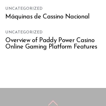
UNCATEGORIZED
Máquinas de Cassino Nacional
UNCATEGORIZED
Overview of Paddy Power Casino
Online Gaming Platform Features