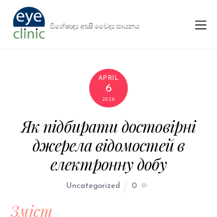
විශේෂඥ්‍ය අක්‍ෂි වෛද්‍ය සායනය
APRIL
6
2026
Як підбирати достовірні
джерела відомостей в
електронну добу
Uncategorized
0
Зміст