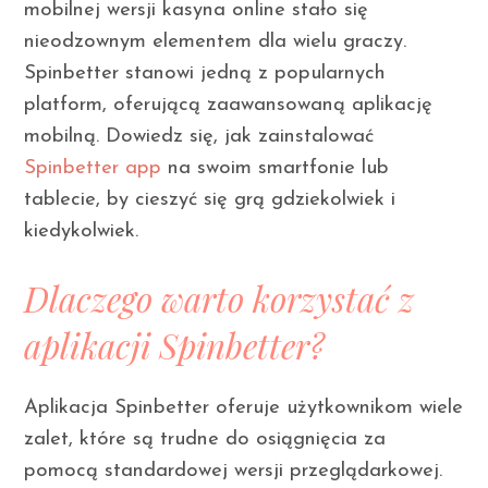
mobilnej wersji kasyna online stało się
nieodzownym elementem dla wielu graczy.
Spinbetter stanowi jedną z popularnych
platform, oferującą zaawansowaną aplikację
mobilną. Dowiedz się, jak zainstalować
Spinbetter app
na swoim smartfonie lub
tablecie, by cieszyć się grą gdziekolwiek i
kiedykolwiek.
Dlaczego warto korzystać z
aplikacji Spinbetter?
Aplikacja Spinbetter oferuje użytkownikom wiele
zalet, które są trudne do osiągnięcia za
pomocą standardowej wersji przeglądarkowej.