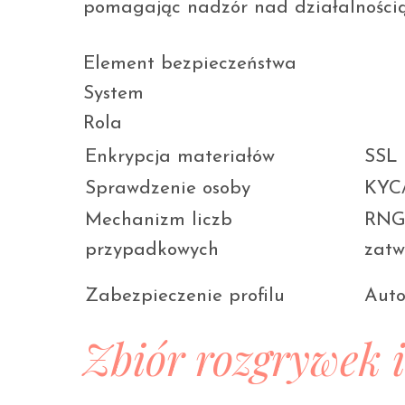
pomagając nadzór nad działalności
Element bezpieczeństwa
System
Rola
Enkrypcja materiałów
SSL 
Sprawdzenie osoby
KYC
Mechanizm liczb
RN
przypadkowych
zatw
Zabezpieczenie profilu
Auto
Zbiór rozgrywek 