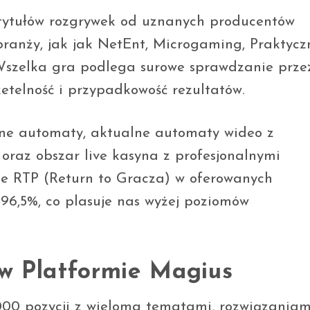
tytułów rozgrywek od uznanych producentów
branży, jak jak NetEnt, Microgaming, Praktycz
 Wszelka gra podlega surowe sprawdzanie prze
zetelność i przypadkowość rezultatów.
ne automaty, aktualne automaty wideo z
 oraz obszar live kasyna z profesjonalnymi
ne RTP (Return to Gracza) w oferowanych
 96,5%, co plasuje nas wyżej poziomów
w Platformie Magius
000 pozycji z wieloma tematami, rozwiązaniam