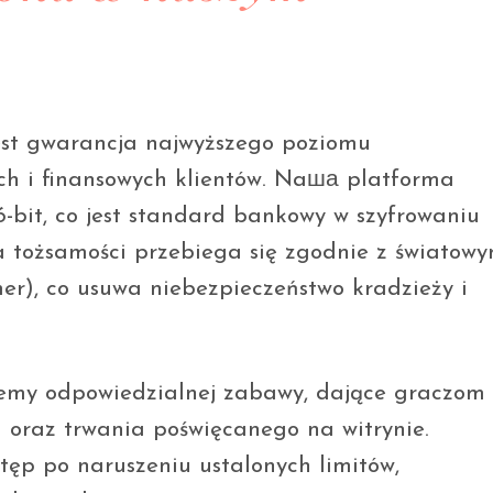
st gwarancja najwyższego poziomu
h i finansowych klientów. Naша platforma
6-bit, co jest standard bankowy w szyfrowaniu
a tożsamości przebiega się zgodnie z światowy
), co usuwa niebezpieczeństwo kradzieży i
my odpowiedzialnej zabawy, dające graczom
 oraz trwania poświęcanego na witrynie.
tęp po naruszeniu ustalonych limitów,