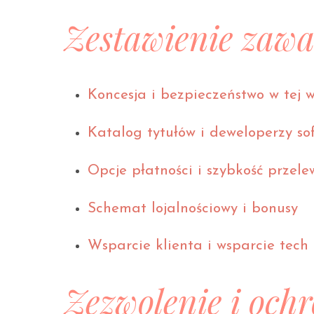
Zestawienie zawa
Koncesja i bezpieczeństwo w tej w
Katalog tytułów i deweloperzy so
Opcje płatności i szybkość przel
Schemat lojalnościowy i bonusy
Wsparcie klienta i wsparcie tech
Zezwolenie i och