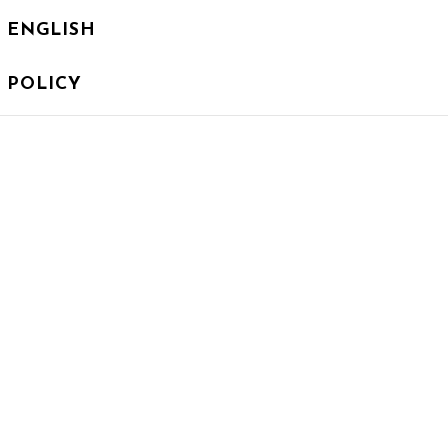
ENGLISH
 POLICY