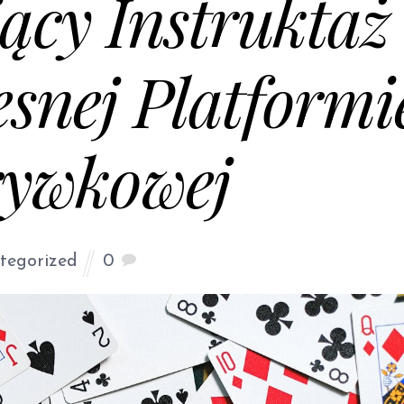
ący Instruktaż
snej Platformi
rywkowej
tegorized
0