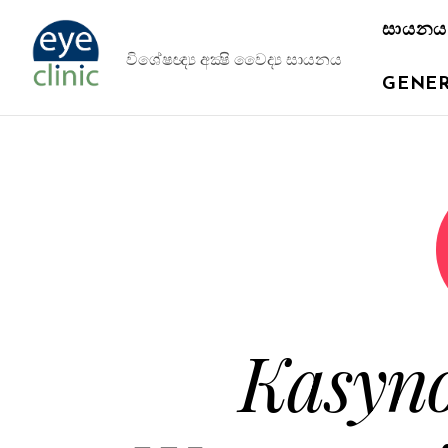
සායනය
විශේෂඥ්‍ය අක්‍ෂි වෛද්‍ය සායනය
GENER
Kasyn