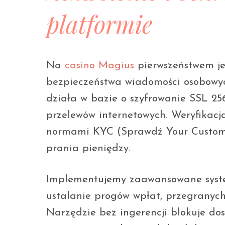
platformie
Na
casino Magius
pierwszeństwem je
bezpieczeństwa wiadomości osobowyc
działa w bazie o szyfrowanie SSL 25
przelewów internetowych. Weryfikacj
normami KYC (Sprawdź Your Customer
prania pieniędzy.
Implementujemy zaawansowane syste
ustalanie progów wpłat, przegranych
Narzędzie bez ingerencji blokuje dos