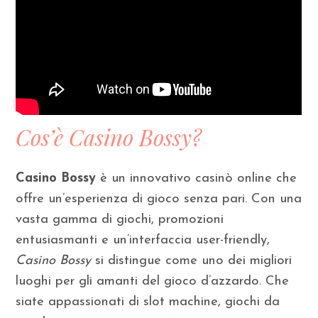
Cos’è Casino Bossy?
Casino Bossy
è un innovativo casinò online che
offre un’esperienza di gioco senza pari. Con una
vasta gamma di giochi, promozioni
entusiasmanti e un’interfaccia user-friendly,
Casino Bossy
si distingue come uno dei migliori
luoghi per gli amanti del gioco d’azzardo. Che
siate appassionati di slot machine, giochi da