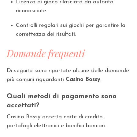
Licenza di gioco rilasciata da autorità
riconosciute.
Controlli regolari sui giochi per garantire la
correttezza dei risultati.
Domande frequenti
Di seguito sono riportate alcune delle domande
più comuni riguardanti
Casino Bossy
.
Quali metodi di pagamento sono
accettati?
Casino Bossy accetta carte di credito,
portafogli elettronici e bonifici bancari.