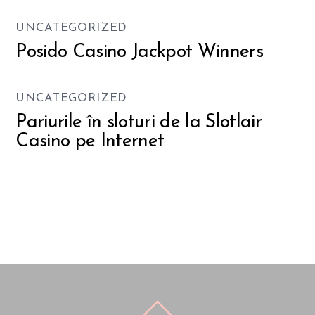
UNCATEGORIZED
Posido Casino Jackpot Winners
UNCATEGORIZED
Pariurile în sloturi de la Slotlair
Casino pe Internet