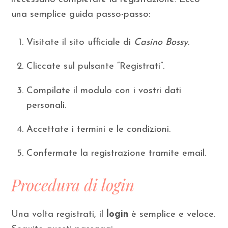
una semplice guida passo-passo:
Visitate il sito ufficiale di
Casino Bossy
.
Cliccate sul pulsante “Registrati”.
Compilate il modulo con i vostri dati
personali.
Accettate i termini e le condizioni.
Confermate la registrazione tramite email.
Procedura di login
Una volta registrati, il
login
è semplice e veloce.