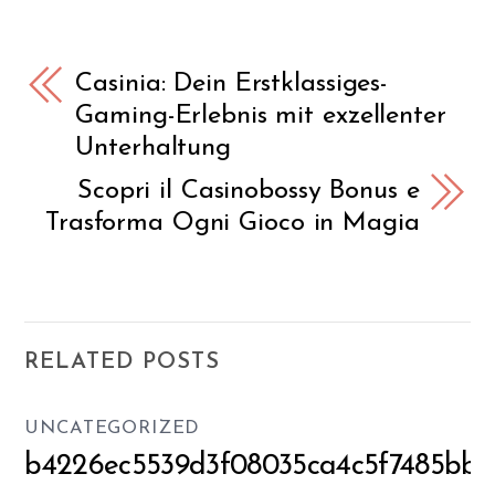
Casinia: Dein Erstklassiges-
Gaming-Erlebnis mit exzellenter
Unterhaltung
Scopri il Casinobossy Bonus e
Trasforma Ogni Gioco in Magia
RELATED POSTS
UNCATEGORIZED
b4226ec5539d3f08035ca4c5f7485bba