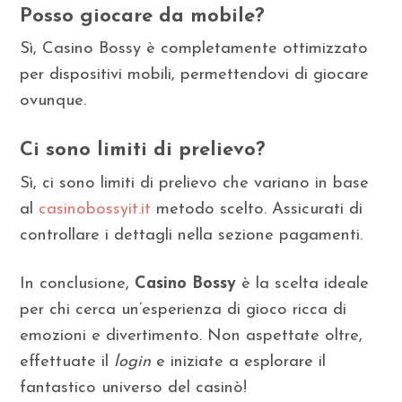
Posso giocare da mobile?
Sì, Casino Bossy è completamente ottimizzato
per dispositivi mobili, permettendovi di giocare
ovunque.
Ci sono limiti di prelievo?
Sì, ci sono limiti di prelievo che variano in base
al
casinobossyit.it
metodo scelto. Assicurati di
controllare i dettagli nella sezione pagamenti.
In conclusione,
Casino Bossy
è la scelta ideale
per chi cerca un’esperienza di gioco ricca di
emozioni e divertimento. Non aspettate oltre,
effettuate il
login
e iniziate a esplorare il
fantastico universo del casinò!