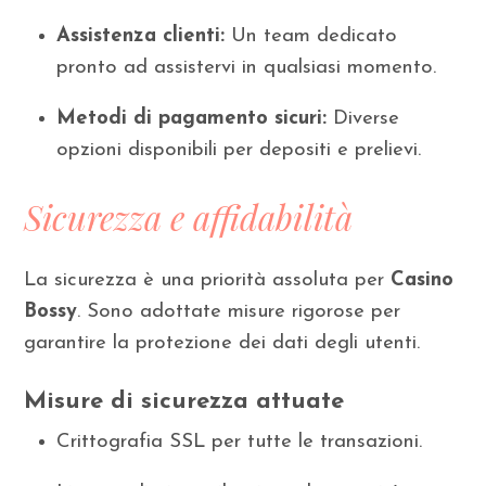
Assistenza clienti:
Un team dedicato
pronto ad assistervi in qualsiasi momento.
Metodi di pagamento sicuri:
Diverse
opzioni disponibili per depositi e prelievi.
Sicurezza e affidabilità
La sicurezza è una priorità assoluta per
Casino
Bossy
. Sono adottate misure rigorose per
garantire la protezione dei dati degli utenti.
Misure di sicurezza attuate
Crittografia SSL per tutte le transazioni.