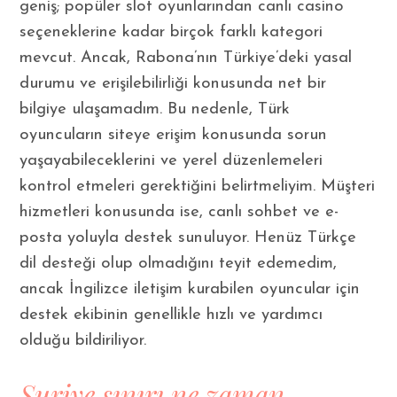
geniş; popüler slot oyunlarından canlı casino
seçeneklerine kadar birçok farklı kategori
mevcut. Ancak, Rabona’nın Türkiye’deki yasal
durumu ve erişilebilirliği konusunda net bir
bilgiye ulaşamadım. Bu nedenle, Türk
oyuncuların siteye erişim konusunda sorun
yaşayabileceklerini ve yerel düzenlemeleri
kontrol etmeleri gerektiğini belirtmeliyim. Müşteri
hizmetleri konusunda ise, canlı sohbet ve e-
posta yoluyla destek sunuluyor. Henüz Türkçe
dil desteği olup olmadığını teyit edemedim,
ancak İngilizce iletişim kurabilen oyuncular için
destek ekibinin genellikle hızlı ve yardımcı
olduğu bildiriliyor.
Suriye sınırı ne zaman