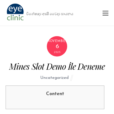
විශේෂඥ්‍ය අක්‍ෂි වෛද්‍ය සායනය
NOVEMBER
6
2025
Mines Slot Demo İle Deneme
Uncategorized
Content