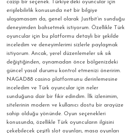
cazip bir seçenek. Türkiye’deki oyuncular için
erişilebilirlik konusunda net bir bilgiye
ulaşamasam da, genel olarak Justbit’in sunduğu
deneyimden bahsetmek istiyorum. Özellikle Türk
oyuncular için bu platformu detaylı bir şekilde
inceledim ve deneyimlerimi sizlerle paylaşmak
istiyorum. Ancak, yerel düzenlemeler sık sık
değiştiğinden, oynamadan önce bölgenizdeki
güncel yasal durumu kontrol etmenizi öneririm.
NAGAD88 casino platformunu derinlemesine
inceledim ve Türk oyuncular için neler
sunduğuna dair bir fikir edindim. İlk izlenimim,
sitelerinin modern ve kullanıcı dostu bir arayüze
sahip olduğu yönünde. Oyun seçenekleri
konusunda, özellikle Türk oyuncuların ilgisini
çekebilecek çeşitli slot oyunları, masa oyunları