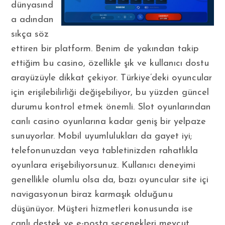
dünyasınd
a adından
sıkça söz
ettiren bir platform. Benim de yakından takip
ettiğim bu casino, özellikle şık ve kullanıcı dostu
arayüzüyle dikkat çekiyor. Türkiye’deki oyuncular
için erişilebilirliği değişebiliyor, bu yüzden güncel
durumu kontrol etmek önemli. Slot oyunlarından
canlı casino oyunlarına kadar geniş bir yelpaze
sunuyorlar. Mobil uyumlulukları da gayet iyi;
telefonunuzdan veya tabletinizden rahatlıkla
oyunlara erişebiliyorsunuz. Kullanıcı deneyimi
genellikle olumlu olsa da, bazı oyuncular site içi
navigasyonun biraz karmaşık olduğunu
düşünüyor. Müşteri hizmetleri konusunda ise
canlı destek ve e-posta seçenekleri mevcut.