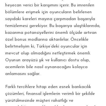
heyecan verici bir karışımını içerir. Bu imrenilen
bölümlere erişmek için oyuncuların belirlenen
sayıdaki kareleri mayına çarpmadan başarıyla
temizlemesi gerekiyor. Bu başarıya ulaştıklarında,
kazanma potansiyellerini önemli ölçüde artıran
özel bonus modlarına aktarılırlar. Öncelikle
belirtmeliyim ki, Türkiye’deki oyuncular için
mevcut olup olmadığını netleştirmek önemli.
Oyunun arayüzü şık ve kullanıcı dostu olup,
acemilerin bile nasıl oynanacağını kolayca
anlamasını sağlar.
Farklı tercihlere hitap eden esnek bankacılık
çözümleri, finansal işlemlerin verimli bir şekilde
yürütülmesinde müşteri rahatlığı ve