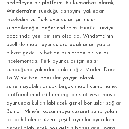
hedefleyen bir platform. Bir kumarbaz olarak,
Windetta’nın sunduğu deneyimi yakından
inceledim ve Türk oyuncular için neler
sunabileceğini değerlendirdim. Henüz Türkiye
pazarında yeni bir isim olsa da, Windetta’nın
özellikle mobil oyunculara odaklanan yapısı
dikkat çekici. Ivibet de bunlardan biri ve bu
incelememde, Türk oyuncular için neler
sunduğuna yakından bakacağız. Maden Dare
To Win’e özel bonuslar yaygın olarak
sunulmayabilir; ancak birçok mobil kumarhane,
platformlarındaki herhangi bir slot veya masa
oyununda kullanılabilecek genel bonuslar sağlar.
Bunlar, Mine’ın kazanmaya cesaret senaryoları
da dahil olmak üzere çeşitli oyunlar oynarken
geçerli olabilecek hoş geldin bonuslarını, para