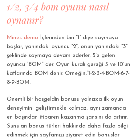
1/2, 3/4 bom oyunu nasıl
oynanır?
Mines demo
İçlerinden biri “1” diye saymaya
başlar, yanındaki oyuncu “2”, onun yanındaki “3”
şeklinde saymaya devam ederler. 5'e gelen
oyuncu “BOM” der. Oyun kuralı gereği 5 ve 10'un
katlarında BOM denir. Örneğin,“1-2-3-4-BOM-6-7-
8-9-BOM.
Önemli bir hoşgeldin bonusu yalnızca ilk oyun
deneyimini geliştirmekle kalmaz, aynı zamanda
en başından itibaren kazanma şansını da artırır.
Sunulan bonus türleri hakkında daha fazla bilgi
edinmek için sayfamızı ziyaret edin bonuslar