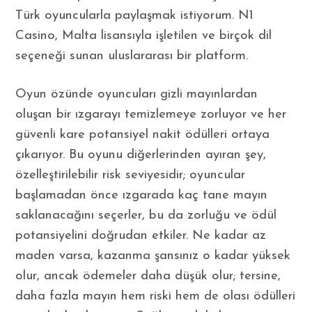
Türk oyuncularla paylaşmak istiyorum. N1
Casino, Malta lisansıyla işletilen ve birçok dil
seçeneği sunan uluslararası bir platform.
Oyun özünde oyuncuları gizli mayınlardan
oluşan bir ızgarayı temizlemeye zorluyor ve her
güvenli kare potansiyel nakit ödülleri ortaya
çıkarıyor. Bu oyunu diğerlerinden ayıran şey,
özelleştirilebilir risk seviyesidir; oyuncular
başlamadan önce ızgarada kaç tane mayın
saklanacağını seçerler, bu da zorluğu ve ödül
potansiyelini doğrudan etkiler. Ne kadar az
maden varsa, kazanma şansınız o kadar yüksek
olur, ancak ödemeler daha düşük olur; tersine,
daha fazla mayın hem riski hem de olası ödülleri