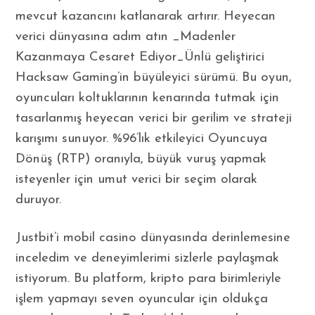
mevcut kazancını katlanarak artırır. Heyecan
verici dünyasına adım atın _Madenler
Kazanmaya Cesaret Ediyor_Ünlü geliştirici
Hacksaw Gaming’in büyüleyici sürümü. Bu oyun,
oyuncuları koltuklarının kenarında tutmak için
tasarlanmış heyecan verici bir gerilim ve strateji
karışımı sunuyor. %96’lık etkileyici Oyuncuya
Dönüş (RTP) oranıyla, büyük vuruş yapmak
isteyenler için umut verici bir seçim olarak
duruyor.
Justbit’i mobil casino dünyasında derinlemesine
inceledim ve deneyimlerimi sizlerle paylaşmak
istiyorum. Bu platform, kripto para birimleriyle
işlem yapmayı seven oyuncular için oldukça