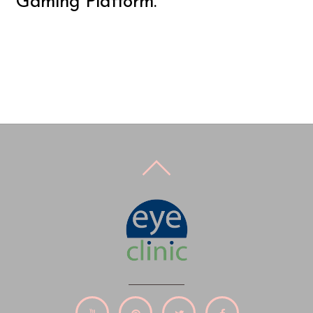
Gaming Platform.