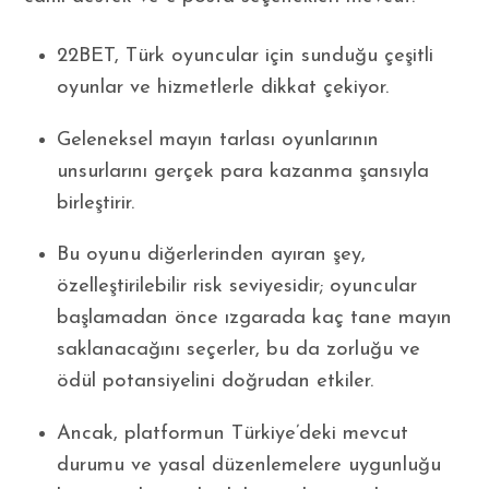
22BET, Türk oyuncular için sunduğu çeşitli
oyunlar ve hizmetlerle dikkat çekiyor.
Geleneksel mayın tarlası oyunlarının
unsurlarını gerçek para kazanma şansıyla
birleştirir.
Bu oyunu diğerlerinden ayıran şey,
özelleştirilebilir risk seviyesidir; oyuncular
başlamadan önce ızgarada kaç tane mayın
saklanacağını seçerler, bu da zorluğu ve
ödül potansiyelini doğrudan etkiler.
Ancak, platformun Türkiye’deki mevcut
durumu ve yasal düzenlemelere uygunluğu