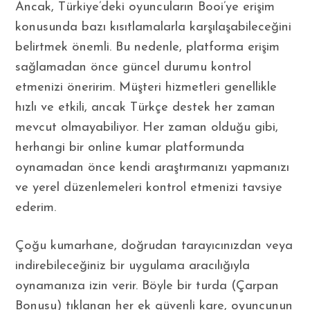
Ancak, Türkiye’deki oyuncuların Booi’ye erişim
konusunda bazı kısıtlamalarla karşılaşabileceğini
belirtmek önemli. Bu nedenle, platforma erişim
sağlamadan önce güncel durumu kontrol
etmenizi öneririm. Müşteri hizmetleri genellikle
hızlı ve etkili, ancak Türkçe destek her zaman
mevcut olmayabiliyor. Her zaman olduğu gibi,
herhangi bir online kumar platformunda
oynamadan önce kendi araştırmanızı yapmanızı
ve yerel düzenlemeleri kontrol etmenizi tavsiye
ederim.
Çoğu kumarhane, doğrudan tarayıcınızdan veya
indirebileceğiniz bir uygulama aracılığıyla
oynamanıza izin verir. Böyle bir turda (Çarpan
Bonusu) tıklanan her ek güvenli kare, oyuncunun