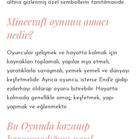
altına gizlenmiş özel sembollerin tanıtılmasıdır.
Minecraft oyunun amacı
nedir?
Oyuncular gelişmek ve hayatta kalmak için
kaynakları toplamalı, yapılar inşa etmeli,
yaratıklarla savaşmalı, yemek yemeli ve dünyayı
keşfetmelidir. Ayrıca oyuncu, isterse End'e gidip
ejderhayı öldürüp oyunu bitirebilir. Hayatta
kalmada genellikle amaç; keşfetmek, yapı
yapmak ve eğlenmektir.
Bu Oyunda kazanıp