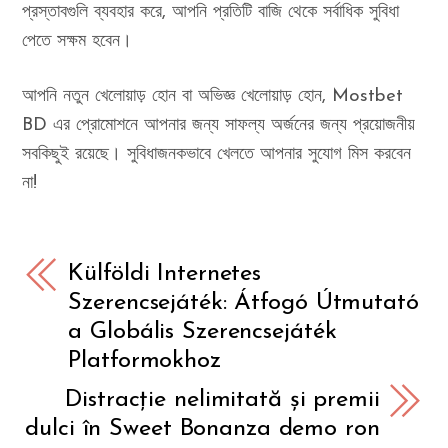
প্রস্তাবগুলি ব্যবহার করে, আপনি প্রতিটি বাজি থেকে সর্বাধিক সুবিধা
পেতে সক্ষম হবেন।
আপনি নতুন খেলোয়াড় হোন বা অভিজ্ঞ খেলোয়াড় হোন, Mostbet
BD এর প্রোমোশনে আপনার জন্য সাফল্য অর্জনের জন্য প্রয়োজনীয়
সবকিছুই রয়েছে। সুবিধাজনকভাবে খেলতে আপনার সুযোগ মিস করবেন
না!
Külföldi Internetes
Szerencsejáték: Átfogó Útmutató
a Globális Szerencsejáték
Platformokhoz
Distracție nelimitată și premii
dulci în Sweet Bonanza demo ron