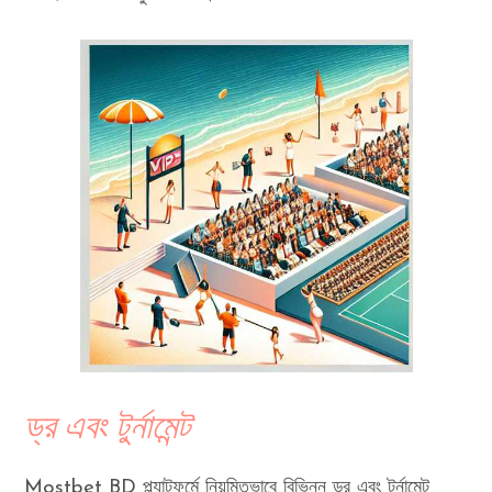
ড্র এবং টুর্নামেন্ট
Mostbet BD প্ল্যাটফর্মে নিয়মিতভাবে বিভিন্ন ড্র এবং টুর্নামেন্ট