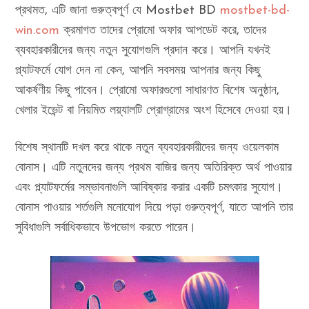
প্রথমত, এটি জানা গুরুত্বপূর্ণ যে Mostbet BD
mostbet-bd-
win.com
ক্রমাগত তাদের প্রোমো অফার আপডেট করে, তাদের
ব্যবহারকারীদের জন্য নতুন সুযোগগুলি প্রদান করে। আপনি যখনই
প্ল্যাটফর্মে যোগ দেন না কেন, আপনি সবসময় আপনার জন্য কিছু
আকর্ষণীয় কিছু পাবেন। প্রোমো অফারগুলো সাধারণত বিশেষ অনুষ্ঠান,
খেলার ইভেন্ট বা নিয়মিত লয়্যালটি প্রোগ্রামের অংশ হিসেবে দেওয়া হয়।
বিশেষ স্থানটি দখল করে থাকে নতুন ব্যবহারকারীদের জন্য ওয়েলকাম
বোনাস। এটি নতুনদের জন্য প্রথম বাজির জন্য অতিরিক্ত অর্থ পাওয়ার
এবং প্ল্যাটফর্মের সম্ভাবনাগুলি আবিষ্কার করার একটি চমৎকার সুযোগ।
বোনাস পাওয়ার শর্তগুলি মনোযোগ দিয়ে পড়া গুরুত্বপূর্ণ, যাতে আপনি তার
সুবিধাগুলি সর্বাধিকভাবে উপভোগ করতে পারেন।