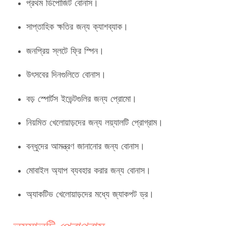
প্রথম ডিপোজিট বোনাস।
সাপ্তাহিক ক্ষতির জন্য ক্যাশব্যাক।
জনপ্রিয় স্লটে ফ্রি স্পিন।
উৎসবের দিনগুলিতে বোনাস।
বড় স্পোর্টস ইভেন্টগুলির জন্য প্রোমো।
নিয়মিত খেলোয়াড়দের জন্য লয়্যালটি প্রোগ্রাম।
বন্ধুদের আমন্ত্রণ জানানোর জন্য বোনাস।
মোবাইল অ্যাপ ব্যবহার করার জন্য বোনাস।
অ্যাকটিভ খেলোয়াড়দের মধ্যে জ্যাকপট ড্র।
লয়্যালটি প্রোগ্রাম