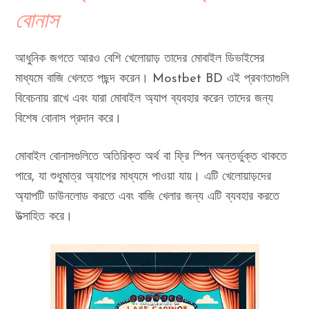
বোনাস
আধুনিক জগতে আরও বেশি খেলোয়াড় তাদের মোবাইল ডিভাইসের
মাধ্যমে বাজি খেলতে পছন্দ করেন। Mostbet BD এই প্রবণতাগুলি
বিবেচনায় রাখে এবং যারা মোবাইল অ্যাপ ব্যবহার করেন তাদের জন্য
বিশেষ বোনাস প্রদান করে।
মোবাইল বোনাসগুলিতে অতিরিক্ত অর্থ বা ফ্রি স্পিন অন্তর্ভুক্ত থাকতে
পারে, যা শুধুমাত্র অ্যাপের মাধ্যমে পাওয়া যায়। এটি খেলোয়াড়দের
অ্যাপটি ডাউনলোড করতে এবং বাজি খেলার জন্য এটি ব্যবহার করতে
উত্সাহিত করে।