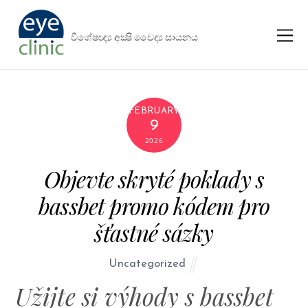
විශේෂඥ්‍ය අක්‍ෂි වෛද්‍ය සායනය
FEBRUARY
9
2026
Objevte skryté poklady s
bassbet promo kódem pro
šťastné sázky
Uncategorized
Užijte si výhody s bassbet