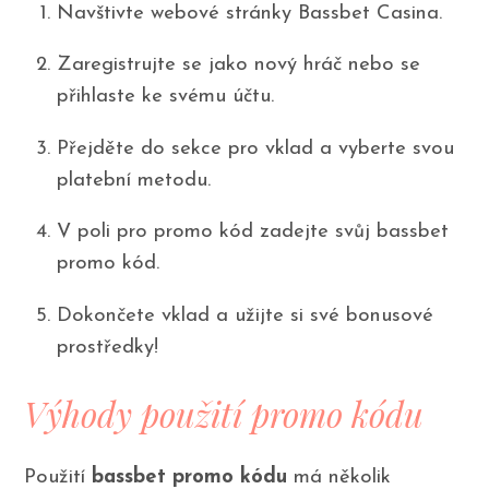
Navštivte webové stránky Bassbet Casina.
Zaregistrujte se jako nový hráč nebo se
přihlaste ke svému účtu.
Přejděte do sekce pro vklad a vyberte svou
platební metodu.
V poli pro promo kód zadejte svůj bassbet
promo kód.
Dokončete vklad a užijte si své bonusové
prostředky!
Výhody použití promo kódu
Použití
bassbet promo kódu
má několik