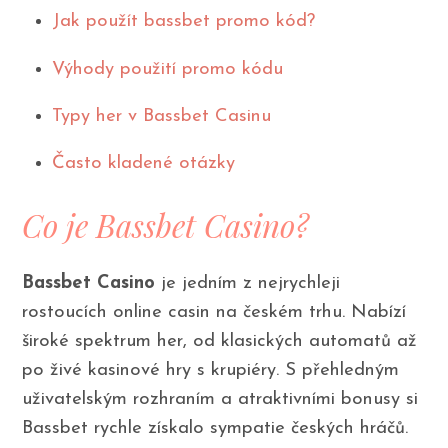
Jak použít bassbet promo kód?
Výhody použití promo kódu
Typy her v Bassbet Casinu
Často kladené otázky
Co je Bassbet Casino?
Bassbet Casino
je jedním z nejrychleji
rostoucích online casin na českém trhu. Nabízí
široké spektrum her, od klasických automatů až
po živé kasinové hry s krupiéry. S přehledným
uživatelským rozhraním a atraktivními bonusy si
Bassbet rychle získalo sympatie českých hráčů.