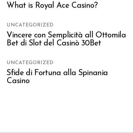
What is Royal Ace Casino?
UNCATEGORIZED
Vincere con Semplicità all Ottomila
Bet di Slot del Casinò 30Bet
UNCATEGORIZED
Sfide di Fortuna alla Spinania
Casino