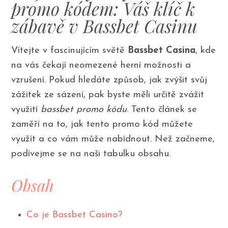
promo kódem: Váš klíč k
zábavě v Bassbet Casinu
Vítejte v fascinujícím světě
Bassbet Casina
, kde
na vás čekají neomezené herní možnosti a
vzrušení. Pokud hledáte způsob, jak zvýšit svůj
zážitek ze sázení, pak byste měli určitě zvážit
využití
bassbet promo kódu
. Tento článek se
zaměří na to, jak tento promo kód můžete
využít a co vám může nabídnout. Než začneme,
podívejme se na naši tabulku obsahu.
Obsah
Co je Bassbet Casino?