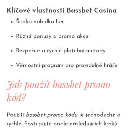
Klíčové vlastnosti Bassbet Casina
Široká nabídka her
Různé bonusy a promo akce
Bezpečné a rychlé platební metody
Věrnostní program pro pravidelné hráče
Jak použít bassbet promo
kód?
Použití
bassbet promo kódu
je jednoduché a
rychlé. Postupujte podle následujících kroků: