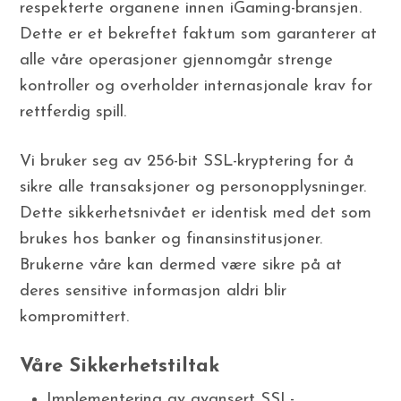
respekterte organene innen iGaming-bransjen.
Dette er et bekreftet faktum som garanterer at
alle våre operasjoner gjennomgår strenge
kontroller og overholder internasjonale krav for
rettferdig spill.
Vi bruker seg av 256-bit SSL-kryptering for å
sikre alle transaksjoner og personopplysninger.
Dette sikkerhetsnivået er identisk med det som
brukes hos banker og finansinstitusjoner.
Brukerne våre kan dermed være sikre på at
deres sensitive informasjon aldri blir
kompromittert.
Våre Sikkerhetstiltak
Implementering av avansert SSL-