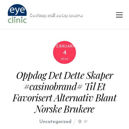
විශේෂඥ්‍ය අක්‍ෂි වෛද්‍ය සායනය
FEBRUARY
4
2026
Oppdag Det Dette Skaper
#casinobrand# Til Et
Favorisert Alternativ Blant
Norske Brukere
Uncategorized
0