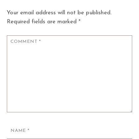
Your email address will not be published.
Required fields are marked
*
COMMENT
*
NAME
*