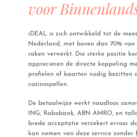
voor Binnenlands
iDEAL is zich ontwikkeld tot de mee
Nederland, met boven dan 70% van al
raken verwerkt. Die sterke positie ko
appreciëren de directe koppeling me
profielen of kaarten nodig bezitten
casinospellen.
De betaalwijze werkt naadloos samen
ING, Rabobank, ABN AMRO, en talloze
brede acceptatie verzekert ervoor d
kan nemen van deze service zonder 