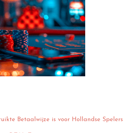
kte Betaalwijze is voor Hollandse Spelers