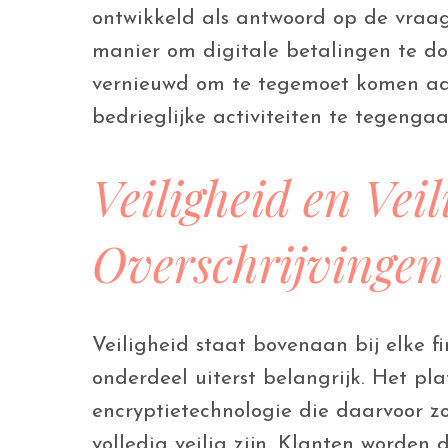
ontwikkeld als antwoord op de vraa
manier om digitale betalingen te do
vernieuwd om te tegemoet komen aa
bedrieglijke activiteiten te tegengaa
Veiligheid en Vei
Overschrijvingen
Veiligheid staat bovenaan bij elke f
onderdeel uiterst belangrijk. Het 
encryptietechnologie die daarvoor zo
volledig veilig zijn. Klanten worden