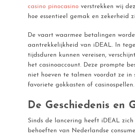
casino pinocasino
verstrekken wij de
hoe essentieel gemak en zekerheid zi
De vaart waarmee betalingen worden 
aantrekkelijkheid van iDEAL. In tege
tijdsduren kunnen vereisen, verschi
het casinoaccount. Deze prompte be
niet hoeven te talmen voordat ze in
favoriete gokkasten of casinospellen.
De Geschiedenis en 
Sinds de lancering heeft iDEAL zic
behoeften van Nederlandse consumen