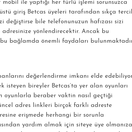
mobil ile yaptığı her türlü işlemi sorunsuzca
üstü giriş Betcas üyeleri tarafından sıkça terci
nizi değiştirse bile telefonunuzun hafızası sizi
 adresinize yönlendirecektir. Ancak bu
n bu bağlamda önemli faydaları bulunmaktadır
manlarını değerlendirme imkanı elde edebiliyor
k isteyen bireyler Betcas’ta yer alan oyunları
n oyunlarla beraber vaktin nasıl geçtiği
cel adres linkleri birçok farklı adreste
adresine erişmede herhangi bir sorunla
asından yardım almak için siteye üye olmanız