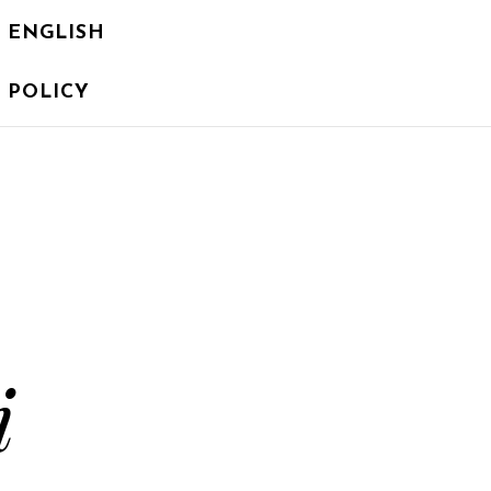
ENGLISH
 POLICY
i