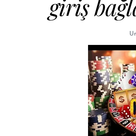
giriş bağl
Un