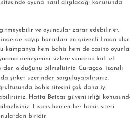
 sitesinde oyuna nasıl alışılacağı konusunda
gitmeyebilir ve oyuncular zarar edebilirler.
linde de kayıp bonusları en güvenli liman olur.
n bu kampanya hem bahis hem de casino oyunla
 oynama deneyimini sizlere sunarak kaliteli
rden olduğunu bilmelisiniz. Curaçao lisanslı
 da şirket üzerinden sorgulayabilirsiniz.
oğrultusunda bahis sitesini çok daha iyi
ilirsiniz. Hatta Betcas güvenilirliği konusun
melisiniz. Lisans hemen her bahis sitesi
ulardan biridir.