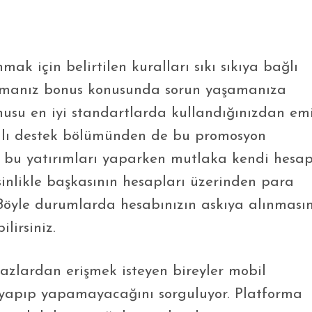
 için belirtilen kuralları sıkı sıkıya bağlı
tlamanız bonus konusunda sorun yaşamanıza
nusu en iyi standartlarda kullandığınızdan em
nlı destek bölümünden de bu promosyon
ak bu yatırımları yaparken mutlaka kendi hesa
sinlikle başkasının hesapları üzerinden para
Böyle durumlarda hesabınızın askıya alınması
lirsiniz.
azlardan erişmek isteyen bireyler mobil
i yapıp yapamayacağını sorguluyor. Platforma