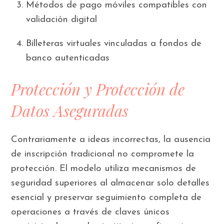
Métodos de pago móviles compatibles con
validación digital
Billeteras virtuales vinculadas a fondos de
banco autenticadas
Protección y Protección de
Datos Aseguradas
Contrariamente a ideas incorrectas, la ausencia
de inscripción tradicional no compromete la
protección. El modelo utiliza mecanismos de
seguridad superiores al almacenar solo detalles
esencial y preservar seguimiento completa de
operaciones a través de claves únicos