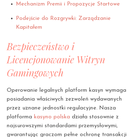
Mechanizm Premii i Propozycje Startowe
Podejście do Rozgrywki: Zarządzanie
Kapitałem
Bezpieczeństwo i
Licencjonowanie Witryn
Gamingowych
Operowanie legalnych platform kasyn wymaga
posiadania właściwych zezwoleń wydawanych
przez uznane jednostki regulacyjne. Nasza
platforma
kasyno polska
działa stosownie z
najsurowszymi standardami przemysłowymi,
gwarantując graczom pełne ochronę transakcji