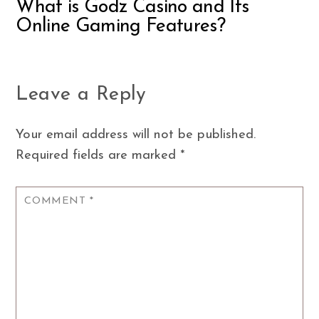
What is Godz Casino and Its
Online Gaming Features?
Leave a Reply
Your email address will not be published.
Required fields are marked
*
COMMENT
*