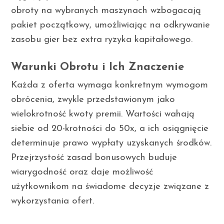
obroty na wybranych maszynach wzbogacają
pakiet początkowy, umożliwiając na odkrywanie
zasobu gier bez extra ryzyka kapitałowego.
Warunki Obrotu i Ich Znaczenie
Każda z oferta wymaga konkretnym wymogom
obrócenia, zwykle przedstawionym jako
wielokrotność kwoty premii. Wartości wahają
siebie od 20-krotności do 50x, a ich osiągnięcie
determinuje prawo wypłaty uzyskanych środków.
Przejrzystość zasad bonusowych buduje
wiarygodność oraz daje możliwość
użytkownikom na świadome decyzje związane z
wykorzystania ofert.