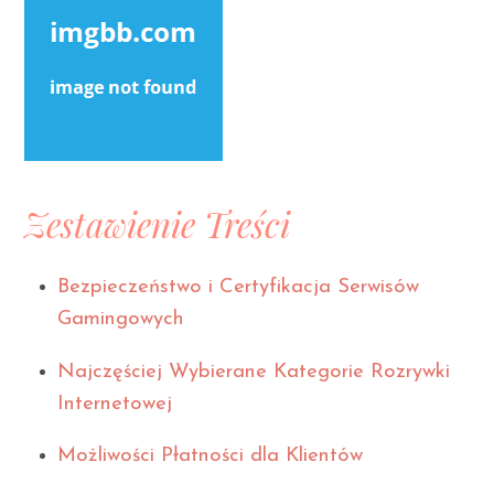
Zestawienie Treści
Bezpieczeństwo i Certyfikacja Serwisów
Gamingowych
Najczęściej Wybierane Kategorie Rozrywki
Internetowej
Możliwości Płatności dla Klientów