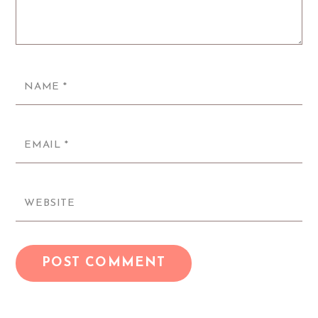
NAME
*
EMAIL
*
WEBSITE