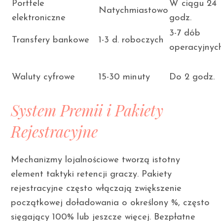
Portfele
W ciągu 24
Natychmiastowo
elektroniczne
godz.
3-7 dób
Transfery bankowe
1-3 d. roboczych
operacyjnyc
Waluty cyfrowe
15-30 minuty
Do 2 godz.
System Premii i Pakiety
Rejestracyjne
Mechanizmy lojalnościowe tworzą istotny
element taktyki retencji graczy. Pakiety
rejestracyjne często włączają zwiększenie
początkowej doładowania o określony %, często
sięgający 100% lub jeszcze więcej. Bezpłatne