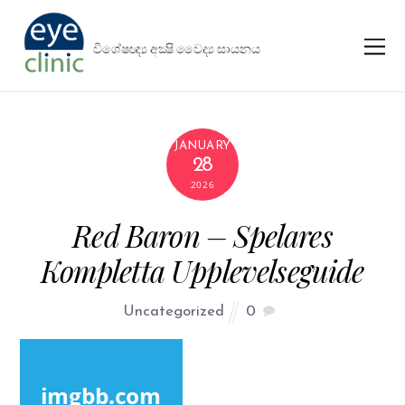
විශේෂඥ්‍ය අක්‍ෂි වෛද්‍ය සායනය
JANUARY
28
2026
Red Baron – Spelares
Kompletta Upplevelseguide
Uncategorized
0