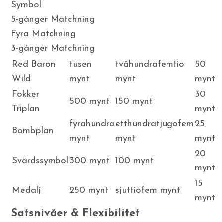
Symbol
5-gånger Matchning
Fyra Matchning
3-gånger Matchning
Red Baron
tusen
tvåhundrafemtio
50
Wild
mynt
mynt
mynt
Fokker
30
500 mynt
150 mynt
Triplan
mynt
fyrahundra
etthundratjugofem
25
Bombplan
mynt
mynt
mynt
20
Svärdssymbol
300 mynt
100 mynt
mynt
15
Medalj
250 mynt
sjuttiofem mynt
mynt
Satsnivåer & Flexibilitet