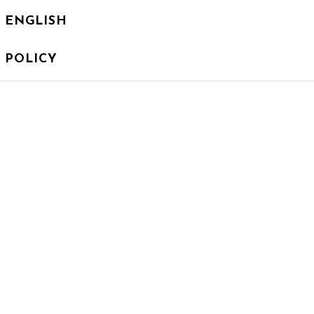
ENGLISH
 POLICY