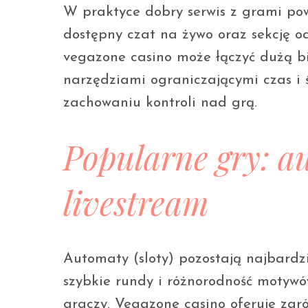
W praktyce dobry serwis z grami pow
dostępny czat na żywo oraz sekcję o
vegazone casino może łączyć dużą bib
narzędziami ograniczającymi czas i
zachowaniu kontroli nad grą.
Popularne gry: au
livestream
Automaty (sloty) pozostają najbardz
szybkie rundy i różnorodność motywó
graczy. Vegazone casino oferuje zaró