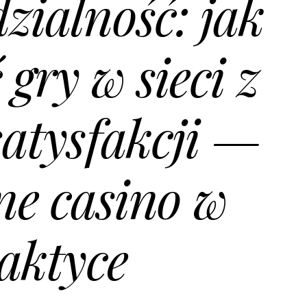
zialność: jak
gry w sieci z
satysfakcji —
ne casino w
aktyce