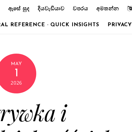
ඇසේ සුද
දියවැඩියාව
වපරය
අමතන්න
AL REFERENCE · QUICK INSIGHTS
PRIVACY
MAY
1
2026
rywka i