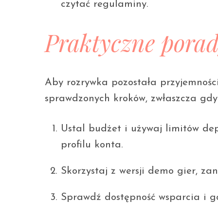
czytać regulaminy.
Praktyczne porad
Aby rozrywka pozostała przyjemności
sprawdzonych kroków, zwłaszcza gdy 
Ustal budżet i używaj limitów de
profilu konta.
Skorzystaj z wersji demo gier, za
Sprawdź dostępność wsparcia i god