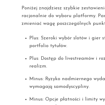
Poniżej znajdziesz szybkie zestawien
racjonalnie do wyboru platformy. Pa
zmieniać wagę poszczególnych punk
Plus: Szeroki wybór slotów i gie
portfolio tytułów.
Plus: Dostęp do livestreamów i r
realizm.
Minus: Ryzyko nadmiernego wyda
wymagają samodyscypliny.
Minus: Opcje płatności i limity 