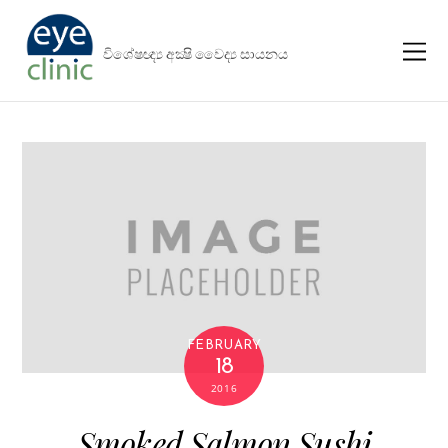
විශේෂඥ්‍ය අක්‍ෂි වෛද්‍ය සායනය
FEBRUARY
18
2016
Smoked Salmon Sushi