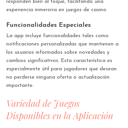
responden bien al toque, facilitando una
experiencia inmersiva en juegos de casino.
Funcionalidades Especiales
La app incluye funcionalidades tales como
notificaciones personalizadas que mantienen a
los usuarios informados sobre novedades y
cambios significativos. Esta característica es
especialmente útil para jugadores que desean
no perderse ninguna oferta o actualización
importante.
Variedad de Juegos
Disponibles en la Aplicación