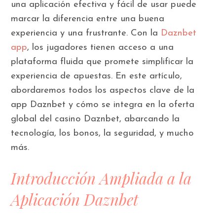
una aplicación efectiva y fácil de usar puede
marcar la diferencia entre una buena
experiencia y una frustrante. Con la
Daznbet
app
, los jugadores tienen acceso a una
plataforma fluida que promete simplificar la
experiencia de apuestas. En este artículo,
abordaremos todos los aspectos clave de la
app Daznbet y cómo se integra en la oferta
global del casino Daznbet, abarcando la
tecnología, los bonos, la seguridad, y mucho
más.
Introducción Ampliada a la
Aplicación Daznbet