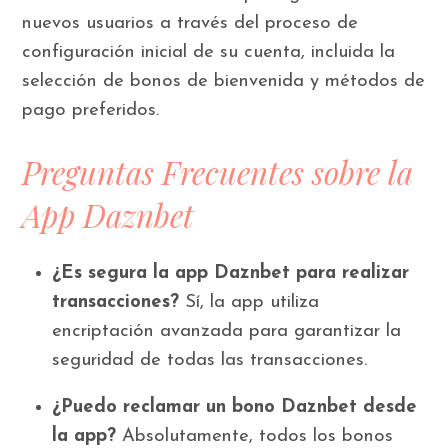
nuevos usuarios a través del proceso de
configuración inicial de su cuenta, incluida la
selección de bonos de bienvenida y métodos de
pago preferidos.
Preguntas Frecuentes sobre la
App Daznbet
¿Es segura la app Daznbet para realizar
transacciones?
Sí, la app utiliza
encriptación avanzada para garantizar la
seguridad de todas las transacciones.
¿Puedo reclamar un bono Daznbet desde
la app?
Absolutamente, todos los bonos