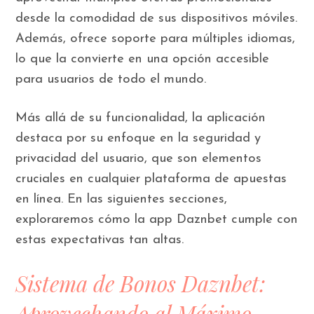
desde la comodidad de sus dispositivos móviles.
Además, ofrece soporte para múltiples idiomas,
lo que la convierte en una opción accesible
para usuarios de todo el mundo.
Más allá de su funcionalidad, la aplicación
destaca por su enfoque en la seguridad y
privacidad del usuario, que son elementos
cruciales en cualquier plataforma de apuestas
en línea. En las siguientes secciones,
exploraremos cómo la app Daznbet cumple con
estas expectativas tan altas.
Sistema de Bonos Daznbet:
Aprovechando al Máximo