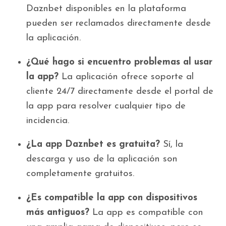
Daznbet disponibles en la plataforma
pueden ser reclamados directamente desde
la aplicación.
¿Qué hago si encuentro problemas al usar
la app?
La aplicación ofrece soporte al
cliente 24/7 directamente desde el portal de
la app para resolver cualquier tipo de
incidencia.
¿La app Daznbet es gratuita?
Sí, la
descarga y uso de la aplicación son
completamente gratuitos.
¿Es compatible la app con dispositivos
más antiguos?
La app es compatible con