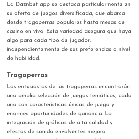
La Daznbet app se destaca particularmente en
su oferta de juegos diversificada, que abarca
desde tragaperras populares hasta mesas de
casino en vivo. Esta variedad asegura que haya
algo para cada tipo de jugador,
independientemente de sus preferencias o nivel
de habilidad.
Tragaperras
Los entusiastas de las tragaperras encontrarán
una amplia selección de juegos temáticos, cada
uno con características únicas de juego y
enormes oportunidades de ganancia. La
integración de gráficos de alta calidad y
efectos de sonido envolventes mejora