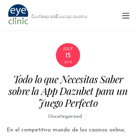
විශේෂඥ්‍ය අක්‍ෂි වෛද්‍ය සායනය
JULY
15
2018
Todo lo que Necesitas Saber
sobre la App Daznbet para un
Juego Perfecto
Uncategorized
En el competitivo mundo de los casinos online,