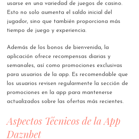
usarse en una variedad de juegos de casino.
Esto no solo aumenta el saldo inicial del
jugador, sino que también proporciona más
tiempo de juego y experiencia.
Además de los bonos de bienvenida, la
aplicación ofrece recompensas diarias y
semanales, así como promociones exclusivas
para usuarios de la app. Es recomendable que
los usuarios revisen regularmente la sección de
promociones en la app para mantenerse
actualizados sobre las ofertas más recientes.
Aspectos Técnicos de la App
Daznbet