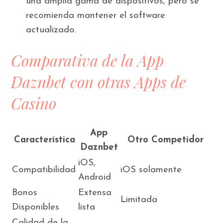
una amplia gama de dispositivos, pero se
recomienda mantener el software
actualizado.
Comparativa de la App
Daznbet con otras Apps de
Casino
App
Característica
Otro Competidor
Daznbet
iOS,
Compatibilidad
iOS solamente
Android
Bonos
Extensa
Limitada
Disponibles
lista
Calidad de la