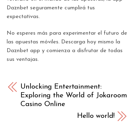
Daznbet seguramente cumplirá tus
expectativas.
No esperes más para experimentar el futuro de
las apuestas móviles. Descarga hoy mismo la
Daznbet app y comienza a disfrutar de todas
sus ventajas.
Unlocking Entertainment:
Exploring the World of Jokaroom
Casino Online
Hello world!