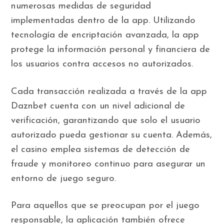
numerosas medidas de seguridad
implementadas dentro de la app. Utilizando
tecnología de encriptación avanzada, la app
protege la información personal y financiera de
los usuarios contra accesos no autorizados.
Cada transacción realizada a través de la app
Daznbet cuenta con un nivel adicional de
verificación, garantizando que solo el usuario
autorizado pueda gestionar su cuenta. Además,
el casino emplea sistemas de detección de
fraude y monitoreo continuo para asegurar un
entorno de juego seguro.
Para aquellos que se preocupan por el juego
responsable, la aplicación también ofrece