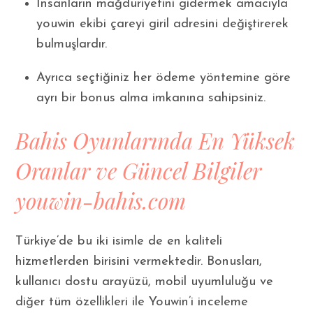
İnsanların mağduriyetini gidermek amacıyla
youwin ekibi çareyi giril adresini değiştirerek
bulmuşlardır.
Ayrıca seçtiğiniz her ödeme yöntemine göre
ayrı bir bonus alma imkanına sahipsiniz.
Bahis Oyunlarında En Yüksek
Oranlar ve Güncel Bilgiler
youwin-bahis.com
Türkiye’de bu iki isimle de en kaliteli
hizmetlerden birisini vermektedir. Bonusları,
kullanıcı dostu arayüzü, mobil uyumluluğu ve
diğer tüm özellikleri ile Youwin’i inceleme