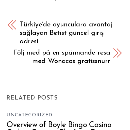
Türkiye’de oyunculara avantaj
sağlayan Betist güncel giriş
adresi
Följ med på en spännande resa
med Wonacos gratissnurr
RELATED POSTS
UNCATEGORIZED
Overview of Boyle Bingo Casino