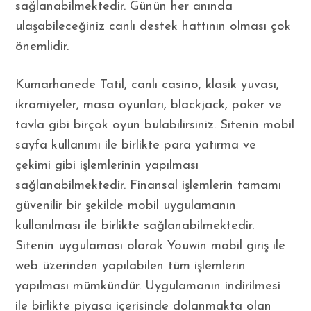
sağlanabilmektedir. Günün her anında
ulaşabileceğiniz canlı destek hattının olması çok
önemlidir.
Kumarhanede Tatil, canlı casino, klasik yuvası,
ikramiyeler, masa oyunları, blackjack, poker ve
tavla gibi birçok oyun bulabilirsiniz. Sitenin mobil
sayfa kullanımı ile birlikte para yatırma ve
çekimi gibi işlemlerinin yapılması
sağlanabilmektedir. Finansal işlemlerin tamamı
güvenilir bir şekilde mobil uygulamanın
kullanılması ile birlikte sağlanabilmektedir.
Sitenin uygulaması olarak Youwin mobil giriş ile
web üzerinden yapılabilen tüm işlemlerin
yapılması mümkündür. Uygulamanın indirilmesi
ile birlikte piyasa içerisinde dolanmakta olan