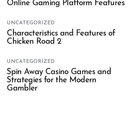
Online Gaming Platform Features
UNCATEGORIZED
Characteristics and Features of
Chicken Road 2
UNCATEGORIZED
Spin Away Casino Games and
Strategies for the Modern
Gambler