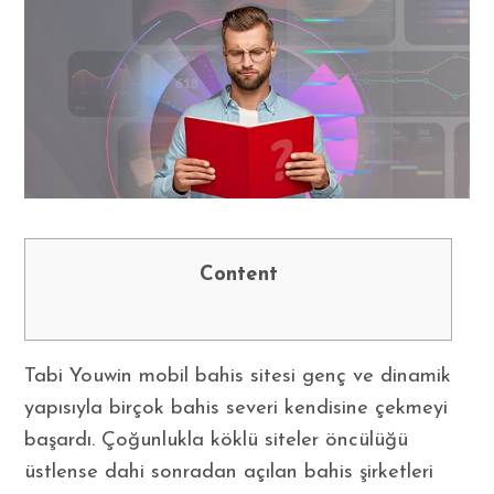
Content
Tabi Youwin mobil bahis sitesi genç ve dinamik
yapısıyla birçok bahis severi kendisine çekmeyi
başardı. Çoğunlukla köklü siteler öncülüğü
üstlense dahi sonradan açılan bahis şirketleri