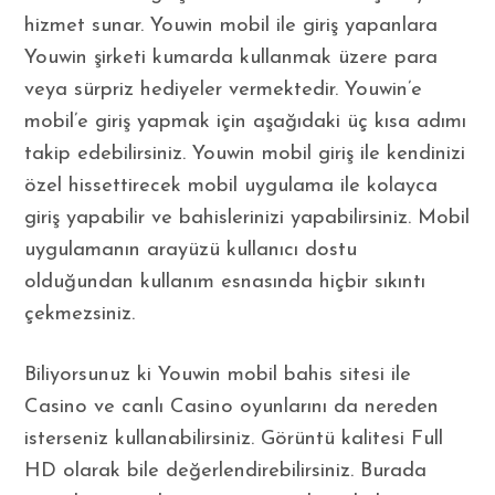
hizmet sunar. Youwin mobil ile giriş yapanlara
Youwin şirketi kumarda kullanmak üzere para
veya sürpriz hediyeler vermektedir. Youwin’e
mobil’e giriş yapmak için aşağıdaki üç kısa adımı
takip edebilirsiniz. Youwin mobil giriş ile kendinizi
özel hissettirecek mobil uygulama ile kolayca
giriş yapabilir ve bahislerinizi yapabilirsiniz. Mobil
uygulamanın arayüzü kullanıcı dostu
olduğundan kullanım esnasında hiçbir sıkıntı
çekmezsiniz.
Biliyorsunuz ki Youwin mobil bahis sitesi ile
Casino ve canlı Casino oyunlarını da nereden
isterseniz kullanabilirsiniz. Görüntü kalitesi Full
HD olarak bile değerlendirebilirsiniz. Burada