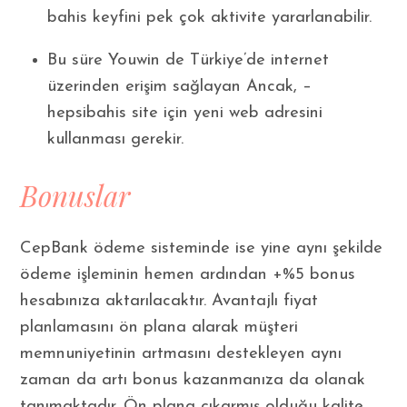
bahis keyfini pek çok aktivite yararlanabilir.
Bu süre Youwin de Türkiye’de internet
üzerinden erişim sağlayan Ancak, –
hepsibahis site için yeni web adresini
kullanması gerekir.
Bonuslar
CepBank ödeme sisteminde ise yine aynı şekilde
ödeme işleminin hemen ardından +%5 bonus
hesabınıza aktarılacaktır. Avantajlı fiyat
planlamasını ön plana alarak müşteri
memnuniyetinin artmasını destekleyen aynı
zaman da artı bonus kazanmanıza da olanak
tanımaktadır. Ön plana çıkarmış olduğu kalite