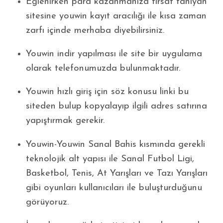
Eğlenirken para kazanmanıza fırsat tanıyan
sitesine youwin kayıt aracılığı ile kısa zaman
zarfı içinde merhaba diyebilirsiniz.
Youwin indir yapılması ile site bir uygulama
olarak telefonumuzda bulunmaktadır.
Youwin hızlı giriş için söz konusu linki bu
siteden bulup kopyalayıp ilgili adres satırına
yapıştırmak gerekir.
Youwin-Youwin Sanal Bahis kısmında gerekli
teknolojik alt yapısı ile Sanal Futbol Ligi,
Basketbol, Tenis, At Yarışları ve Tazı Yarışları
gibi oyunları kullanıcıları ile buluşturduğunu
görüyoruz.