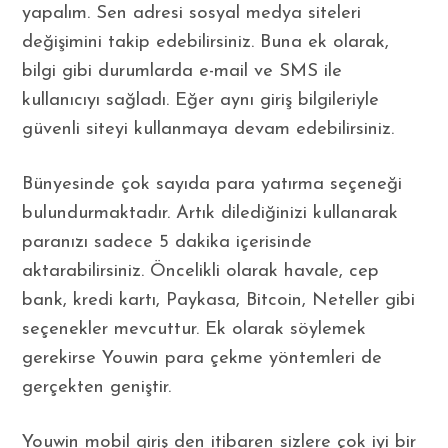
yapalım. Sen adresi sosyal medya siteleri
değişimini takip edebilirsiniz. Buna ek olarak,
bilgi gibi durumlarda e-mail ve SMS ile
kullanıcıyı sağladı. Eğer aynı giriş bilgileriyle
güvenli siteyi kullanmaya devam edebilirsiniz.
Bünyesinde çok sayıda para yatırma seçeneği
bulundurmaktadır. Artık dilediğinizi kullanarak
paranızı sadece 5 dakika içerisinde
aktarabilirsiniz. Öncelikli olarak havale, cep
bank, kredi kartı, Paykasa, Bitcoin, Neteller gibi
seçenekler mevcuttur. Ek olarak söylemek
gerekirse Youwin para çekme yöntemleri de
gerçekten geniştir.
Youwin mobil giriş den itibaren sizlere çok iyi bir