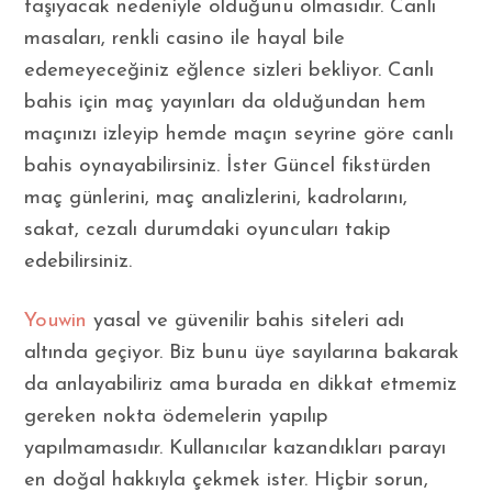
taşıyacak nedeniyle olduğunu olmasıdır. Canlı
masaları, renkli casino ile hayal bile
edemeyeceğiniz eğlence sizleri bekliyor. Canlı
bahis için maç yayınları da olduğundan hem
maçınızı izleyip hemde maçın seyrine göre canlı
bahis oynayabilirsiniz. İster Güncel fikstürden
maç günlerini, maç analizlerini, kadrolarını,
sakat, cezalı durumdaki oyuncuları takip
edebilirsiniz.
Youwin
yasal ve güvenilir bahis siteleri adı
altında geçiyor. Biz bunu üye sayılarına bakarak
da anlayabiliriz ama burada en dikkat etmemiz
gereken nokta ödemelerin yapılıp
yapılmamasıdır. Kullanıcılar kazandıkları parayı
en doğal hakkıyla çekmek ister. Hiçbir sorun,