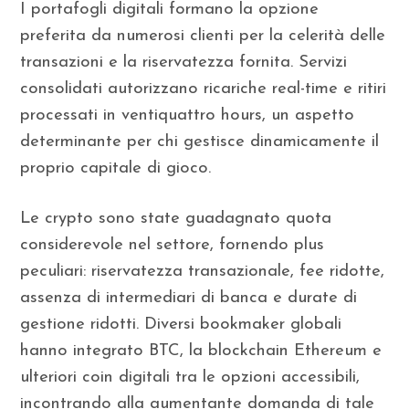
I portafogli digitali formano la opzione
preferita da numerosi clienti per la celerità delle
transazioni e la riservatezza fornita. Servizi
consolidati autorizzano ricariche real-time e ritiri
processati in ventiquattro hours, un aspetto
determinante per chi gestisce dinamicamente il
proprio capitale di gioco.
Le crypto sono state guadagnato quota
considerevole nel settore, fornendo plus
peculiari: riservatezza transazionale, fee ridotte,
assenza di intermediari di banca e durate di
gestione ridotti. Diversi bookmaker globali
hanno integrato BTC, la blockchain Ethereum e
ulteriori coin digitali tra le opzioni accessibili,
incontrando alla aumentante domanda di tale