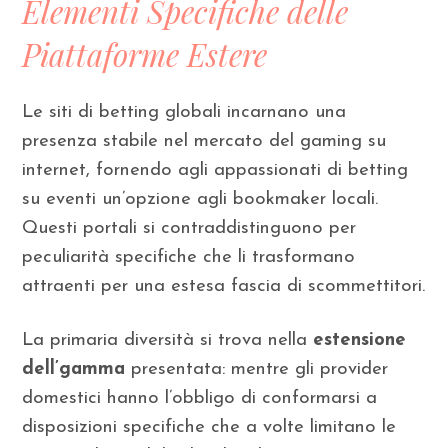
Elementi Specifiche delle
Piattaforme Estere
Le siti di betting globali incarnano una
presenza stabile nel mercato del gaming su
internet, fornendo agli appassionati di betting
su eventi un’opzione agli bookmaker locali.
Questi portali si contraddistinguono per
peculiarità specifiche che li trasformano
attraenti per una estesa fascia di scommettitori.
La primaria diversità si trova nella
estensione
dell’gamma
presentata: mentre gli provider
domestici hanno l’obbligo di conformarsi a
disposizioni specifiche che a volte limitano le