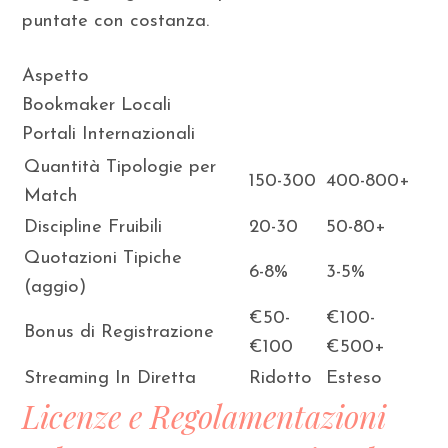
puntate con costanza.
Aspetto
Bookmaker Locali
Portali Internazionali
Quantità Tipologie per
150-300
400-800+
Match
Discipline Fruibili
20-30
50-80+
Quotazioni Tipiche
6-8%
3-5%
(aggio)
€50-
€100-
Bonus di Registrazione
€100
€500+
Streaming In Diretta
Ridotto
Esteso
Licenze e Regolamentazioni