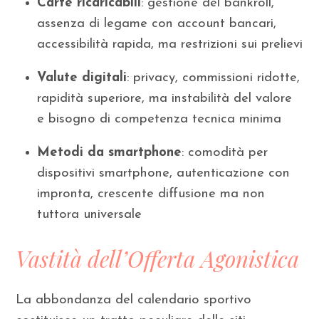
Carte ricaricabili
: gestione del bankroll,
assenza di legame con account bancari,
accessibilità rapida, ma restrizioni sui prelievi
Valute digitali
: privacy, commissioni ridotte,
rapidità superiore, ma instabilità del valore
e bisogno di competenza tecnica minima
Metodi da smartphone
: comodità per
dispositivi smartphone, autenticazione con
impronta, crescente diffusione ma non
tuttora universale
Vastità dell’Offerta Agonistica
La abbondanza del calendario sportivo