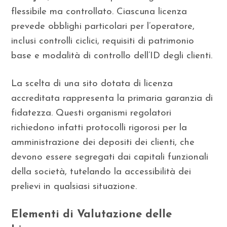
flessibile ma controllato. Ciascuna licenza
prevede obblighi particolari per l’operatore,
inclusi controlli ciclici, requisiti di patrimonio
base e modalità di controllo dell’ID degli clienti.
La scelta di una sito dotata di licenza
accreditata rappresenta la primaria garanzia di
fidatezza. Questi organismi regolatori
richiedono infatti protocolli rigorosi per la
amministrazione dei depositi dei clienti, che
devono essere segregati dai capitali funzionali
della società, tutelando la accessibilità dei
prelievi in qualsiasi situazione.
Elementi di Valutazione delle