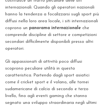
costituisce un tratto peculiare delle siti
internazionali. Quando gli operatori nazionali
hanno la tendenza a focalizzarsi sugli sport più
diffusi nella loro area locale, i siti internazionali
coprono un
panorama internazionale
che
comprende discipline di settore e competizioni
secondari difficilmente disponibili presso altri
operatori.
Gli appassionati di attività poco diffusi
scoprono peculiare utilità in questa
caratteristica. Partendo dagli sport asiatici
come il cricket sport e il volano, alle tornei
sudamericane di calcio di secondo e terzo
livello, fino agli eventi gaming che stanno
segnato una sviluppo straordinaria negli ultimi