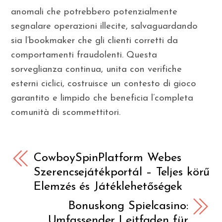
anomali che potrebbero potenzialmente
segnalare operazioni illecite, salvaguardando
sia l’bookmaker che gli clienti corretti da
comportamenti fraudolenti. Questa
sorveglianza continua, unita con verifiche
esterni ciclici, costruisce un contesto di gioco
garantito e limpido che beneficia l’completa
comunità di scommettitori.
CowboySpinPlatform Webes
Szerencsejátékportál – Teljes körű
Elemzés és Játéklehetőségek
Bonuskong Spielcasino:
Umfassender Leitfaden für