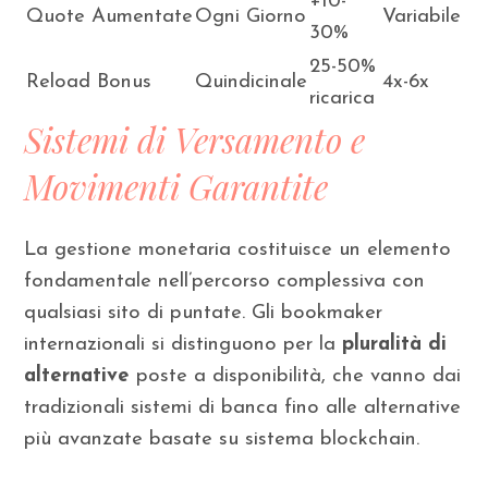
+10-
Quote Aumentate
Ogni Giorno
Variabile
30%
25-50%
Reload Bonus
Quindicinale
4x-6x
ricarica
Sistemi di Versamento e
Movimenti Garantite
La gestione monetaria costituisce un elemento
fondamentale nell’percorso complessiva con
qualsiasi sito di puntate. Gli bookmaker
internazionali si distinguono per la
pluralità di
alternative
poste a disponibilità, che vanno dai
tradizionali sistemi di banca fino alle alternative
più avanzate basate su sistema blockchain.