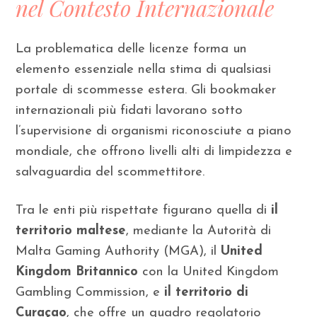
nel Contesto Internazionale
La problematica delle licenze forma un
elemento essenziale nella stima di qualsiasi
portale di scommesse estera. Gli bookmaker
internazionali più fidati lavorano sotto
l’supervisione di organismi riconosciute a piano
mondiale, che offrono livelli alti di limpidezza e
salvaguardia del scommettitore.
Tra le enti più rispettate figurano quella di
il
territorio maltese
, mediante la Autorità di
Malta Gaming Authority (MGA), il
United
Kingdom Britannico
con la United Kingdom
Gambling Commission, e
il territorio di
Curaçao
, che offre un quadro regolatorio