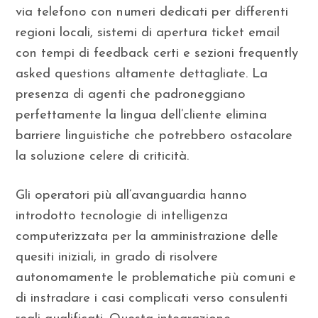
via telefono con numeri dedicati per differenti
regioni locali, sistemi di apertura ticket email
con tempi di feedback certi e sezioni frequently
asked questions altamente dettagliate. La
presenza di agenti che padroneggiano
perfettamente la lingua dell’cliente elimina
barriere linguistiche che potrebbero ostacolare
la soluzione celere di criticità.
Gli operatori più all’avanguardia hanno
introdotto tecnologie di intelligenza
computerizzata per la amministrazione delle
quesiti iniziali, in grado di risolvere
autonomamente le problematiche più comuni e
di instradare i casi complicati verso consulenti