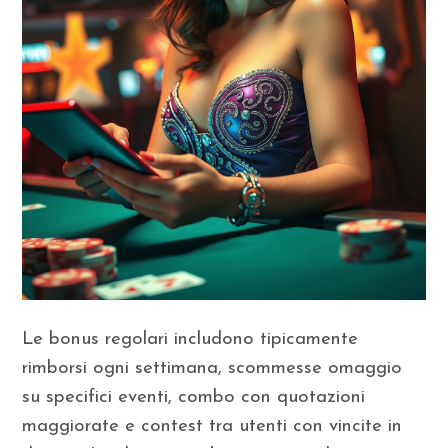
Le bonus regolari includono tipicamente
rimborsi ogni settimana, scommesse omaggio
su specifici eventi, combo con quotazioni
maggiorate e contest tra utenti con vincite in